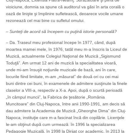
Cluj-Napoca, Extensia Piatra-Neamţ. Surâzătoare şi plină de
vioiciune, domnia sa spune că auditorul va găsi în arta corală o
oază de linişte şi împlinire sufletească, deoarece vocile umane
rezonează cel mai bine cu sufletul omului.
– Sunteţi de acord să începem cu puţină istorie personală?
– Da. Traseul meu profesional începe în 1977, când, după
moartea mamei mele, în 1976, tatăl meu m-a înscris la Liceul de
Muzică, actualmente Colegiul Naţional de Muzică „Sigismund
Toduţă”. Am urmat 12 ani de muzică la specialitatea vioară,
unde mi-am însuşit noţiunile muzicale de bază, ani în care,
locurile fiind limitate, m-am „măsurat” de două ori cu cei mai
buni dintre cei buni, în examenele de admitere susţinute la finele
claselor a VIII-a, respectiv a X-a. Apoi, după o scurtă perioadă
„în câmpul muncii”, la Fabrica de ţesătorie „România
Muncitoare” din Cluj-Napoca, între anii 1990-1991, am decis să
dau admitere la Academia de Muzică „Gheorghe Dima” din Cluj-
Napoca, instituţie care m-a fascinat încă din copilărie. Licenţele
le-am obţinut după cum urmează: în 1996 la specializarea
Pedagogie Muzicală, în 1998 la Dirijat cor academic, în 2013 la