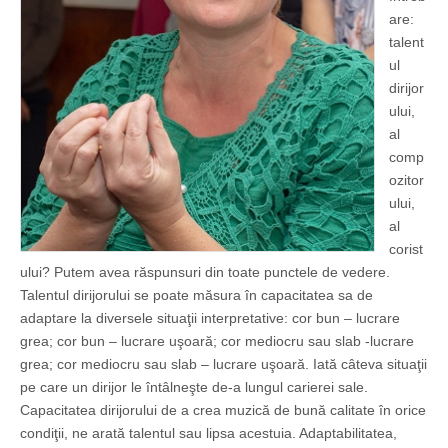
are:
talent
ul
dirijor
ului,
al
comp
ozitor
ului,
al
corist
ului? Putem avea răspunsuri din toate punctele de vedere.
Talentul dirijorului se poate măsura în capacitatea sa de
adaptare la diversele situaţii interpretative: cor bun – lucrare
grea; cor bun – lucrare uşoară; cor mediocru sau slab -lucrare
grea; cor mediocru sau slab – lucrare uşoară. Iată câteva situaţii
pe care un dirijor le întâlneşte de-a lungul carierei sale.
Capacitatea dirijorului de a crea muzică de bună calitate în orice
condiţii, ne arată talentul sau lipsa acestuia. Adaptabilitatea,