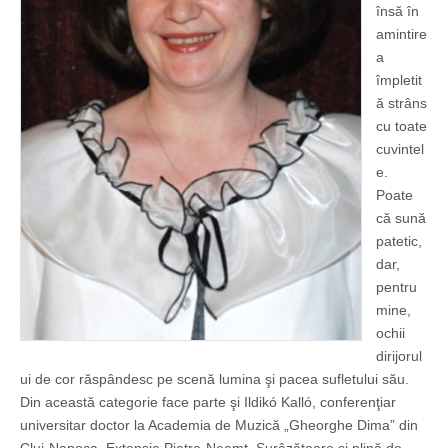
însă în
amintire
a
împletit
ă strâns
cu toate
cuvintel
e.
Poate
că sună
patetic,
dar,
pentru
mine,
ochii
dirijorul
ui de cor răspândesc pe scenă lumina şi pacea sufletului său.
Din această categorie face parte şi Ildikó Kalló, conferenţiar
universitar doctor la Academia de Muzică „Gheorghe Dima” din