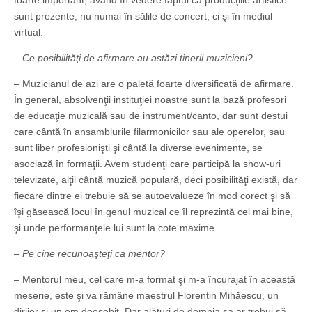
foarte important, având în vedere faptul că producţiile artistice
sunt prezente, nu numai în sălile de concert, ci şi în mediul
virtual.
– Ce posibilităţi de afirmare au astăzi tinerii muzicieni?
– Muzicianul de azi are o paletă foarte diversificată de afirmare.
În general, absolvenţii instituţiei noastre sunt la bază profesori
de educaţie muzicală sau de instrument/canto, dar sunt destui
care cântă în ansamblurile filarmonicilor sau ale operelor, sau
sunt liber profesionişti şi cântă la diverse evenimente, se
asociază în formaţii. Avem studenţi care participă la show-uri
televizate, alţii cântă muzică populară, deci posibilităţi există, dar
fiecare dintre ei trebuie să se autoevalueze în mod corect şi să
îşi găsească locul în genul muzical ce îl reprezintă cel mai bine,
şi unde performanţele lui sunt la cote maxime.
– Pe cine recunoaşteţi ca mentor?
– Mentorul meu, cel care m-a format şi m-a încurajat în această
meserie, este şi va rămâne maestrul Florentin Mihăescu, un
dirijor şi un om deosebit. Dar alături de domnia sa ar trebui să