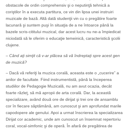
obstacole de ordin comprehensiv şi o neputinţă tehnică a
coriştilor în a executa partitura, ce vin din lipsa unei instruiri
muzicale de bază. Altă dată studenţii vin cu o pregătire foarte
lacunară şi suntem puşi în situaţia de a ne întoarce până la
bazele scris-cititului muzical, dar acest lucru nu ne-a împiedicat
niciodată să le oferim o educaţie temeinică, caracteristică şcolii
clujene.
– Când aţi simţit că v-ar plăcea să vă îndreptaţi spre acest gen
de muzică?
– Dacă vă referiţi la muzica corală, aceasta este o „cucerire” a
anilor de facultate. Fiind instrumentistă, până la începerea
studiilor de Pedagogie Muzicală, nu am avut ocazia, decât
foarte răzleţ, să mă apropii de arta corală. Dar, la această
specializare, având două ore de dirijat şi trei ore de ansamblu
cor în fiecare săptămână, am cunoscut şi am aprofundat marile
capodopere ale genului. Apoi a urmat înscrierea la specializarea
Dirijat cor academic, unde am cunoscut un însemnat repertoriu
coral, vocal-simfonic şi de operă. În afară de pregătirea de