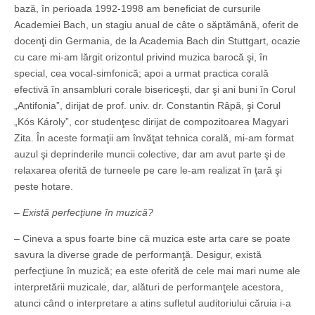
bază, în perioada 1992-1998 am beneficiat de cursurile
Academiei Bach, un stagiu anual de câte o săptămână, oferit de
docenţi din Germania, de la Academia Bach din Stuttgart, ocazie
cu care mi-am lărgit orizontul privind muzica barocă şi, în
special, cea vocal-simfonică; apoi a urmat practica corală
efectivă în ansambluri corale bisericeşti, dar şi ani buni în Corul
„Antifonia”, dirijat de prof. univ. dr. Constantin Râpă, şi Corul
„Kós Károly”, cor studenţesc dirijat de compozitoarea Magyari
Zita. În aceste formaţii am învăţat tehnica corală, mi-am format
auzul şi deprinderile muncii colective, dar am avut parte şi de
relaxarea oferită de turneele pe care le-am realizat în ţară şi
peste hotare.
– Există perfecţiune în muzică?
– Cineva a spus foarte bine că muzica este arta care se poate
savura la diverse grade de performanţă. Desigur, există
perfecţiune în muzică; ea este oferită de cele mai mari nume ale
interpretării muzicale, dar, alături de performanţele acestora,
atunci când o interpretare a atins sufletul auditoriului căruia i-a