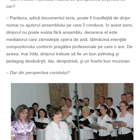
cor?
– Partitura, adică documentul scris, poate fi însufleţită de dirijor
numai cu ajutorul ansamblului pe care îl conduce; în acest sens,
dirijorul nu poate exista fără ansamblu, deoarece el este
mediatorul care zămisleşte opera de artă, tălmăcind intenţiile
compozitorului conform pregătirii profesionale pe care o are. De
aceea, mai întâi, dirijorul trebuie să fie un bun psiholog şi
pedagog desăvârşit, dar, deopotrivă, şi un foarte bun muzician.
– Dar din perspectiva coristului?