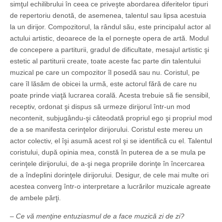
simţul echilibrului în ceea ce priveşte abordarea diferitelor tipuri
de repertoriu denotă, de asemenea, talentul sau lipsa acestuia
la un dirijor. Compozitorul, la rândul său, este principalul actor al
actului artistic, deoarece de la el porneşte opera de artă. Modul
de concepere a partiturii, gradul de dificultate, mesajul artistic şi
estetic al partiturii create, toate aceste fac parte din talentului
muzical pe care un compozitor îl posedă sau nu. Coristul, pe
care îl lăsăm de obicei la urmă, este actorul fără de care nu
poate prinde viaţă lucrarea corală. Acesta trebuie să fie sensibil,
receptiv, ordonat şi dispus să urmeze dirijorul într-un mod
necontenit, subjugându-şi câteodată propriul ego şi propriul mod
de a se manifesta cerinţelor dirijorului. Coristul este mereu un
actor colectiv, el îşi asumă acest rol şi se identifică cu el. Talentul
coristului, după opinia mea, constă în puterea de a se mula pe
cerinţele dirijorului, de a-şi nega propriile dorinţe în încercarea
de a îndeplini dorinţele dirijorului. Desigur, de cele mai multe ori
acestea converg într-o interpretare a lucrărilor muzicale agreate
de ambele părţi.
– Ce vă menţine entuziasmul de a face muzică zi de zi?