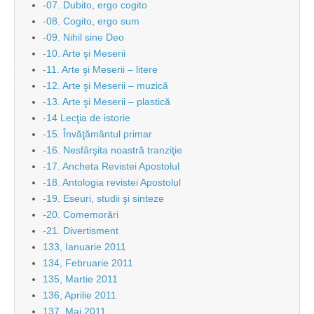
-07. Dubito, ergo cogito
-08. Cogito, ergo sum
-09. Nihil sine Deo
-10. Arte şi Meserii
-11. Arte şi Meserii – litere
-12. Arte şi Meserii – muzică
-13. Arte şi Meserii – plastică
-14 Lecţia de istorie
-15. Învăţământul primar
-16. Nesfârşita noastră tranziţie
-17. Ancheta Revistei Apostolul
-18. Antologia revistei Apostolul
-19. Eseuri, studii şi sinteze
-20. Comemorări
-21. Divertisment
133, Ianuarie 2011
134, Februarie 2011
135, Martie 2011
136, Aprilie 2011
137, Mai 2011