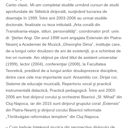
Canto clasic. Mi-am completat studiile urmând cursuri de studii
aprofundate de Stilistică dirijorală, susţinând lucrarea de
disertaţie în 1999. Între anii 2003-2006 au urmat studiile
doctorale, finalizate cu teza intitulată „Arta corală din
Transilvania-etape, stiluri, personalităţi”, coordonator prof. univ.
dr. Ştefan Angi. Din anul 1998 sunt angajata Extensiei din Piatra-
Neamţ a Academiei de Muzică „Gheorghe Dima”, instituţie care,
de-a lungul celor douăzeci de ani de existenţă, şi-a schimbat de
trei ori numele. Am obţinut pe rând titlul de asistent universitar
(1999), lector (2004), conferenţiar (2008), la Facultatea
Teoretică, predând de-a lungul anilor douăsprezece discipline,
dintre care cele mai importante sunt: Ansamblu cor, Dirijat cor,
Sisteme de educaţie muzicală, Repertoriu vocal şi practică
instrumentală didactică, Practică pedagogică. Între anii 2003-
2006 am fost dirijorul corului şi orchestrei Bisericii „Sf. Mihail” din
Cluj-Napoca, iar din 2015 sunt dirijorul grupului coral „Extensio”
din Piatra-Neamţ şi dirijorul corului Bisericii reformate
„Törökvágási református templom” din Cluj-Napoca.
– Cum trebuie înţeleasă muzica din perspectiva dirijorului de