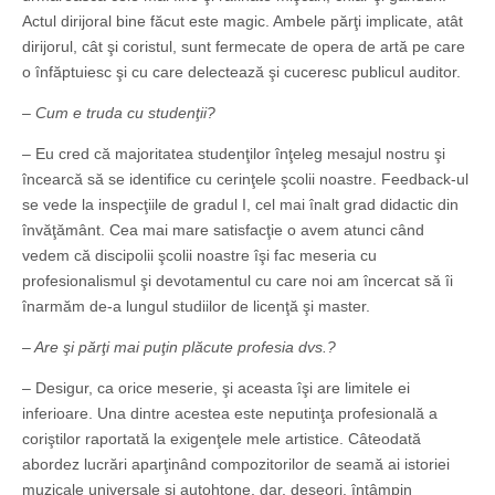
Actul dirijoral bine făcut este magic. Ambele părţi implicate, atât
dirijorul, cât şi coristul, sunt fermecate de opera de artă pe care
o înfăptuiesc şi cu care delectează şi cuceresc publicul auditor.
– Cum e truda cu studenţii?
– Eu cred că majoritatea studenţilor înţeleg mesajul nostru şi
încearcă să se identifice cu cerinţele şcolii noastre. Feedback-ul
se vede la inspecţiile de gradul I, cel mai înalt grad didactic din
învăţământ. Cea mai mare satisfacţie o avem atunci când
vedem că discipolii şcolii noastre îşi fac meseria cu
profesionalismul şi devotamentul cu care noi am încercat să îi
înarmăm de-a lungul studiilor de licenţă şi master.
– Are şi părţi mai puţin plăcute profesia dvs.?
– Desigur, ca orice meserie, şi aceasta îşi are limitele ei
inferioare. Una dintre acestea este neputinţa profesională a
coriştilor raportată la exigenţele mele artistice. Câteodată
abordez lucrări aparţinând compozitorilor de seamă ai istoriei
muzicale universale şi autohtone, dar, deseori, întâmpin