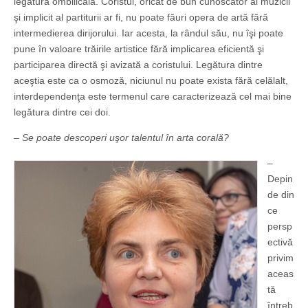
legătură ombilicală. Coristul, oricât de bun cunoscător al muzicii
şi implicit al partiturii ar fi, nu poate făuri opera de artă fără
intermedierea dirijorului. Iar acesta, la rândul său, nu îşi poate
pune în valoare trăirile artistice fără implicarea eficientă şi
participarea directă şi avizată a coristului. Legătura dintre
aceştia este ca o osmoză, niciunul nu poate exista fără celălalt,
interdependenţa este termenul care caracterizează cel mai bine
legătura dintre cei doi.
– Se poate descoperi uşor talentul în arta corală?
–
Depin
de din
ce
persp
ectivă
privim
aceas
tă
întreb