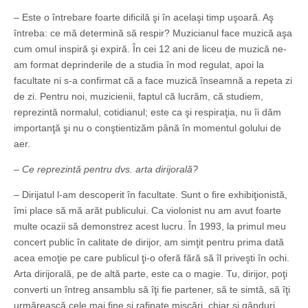
– Este o întrebare foarte dificilă şi în acelaşi timp uşoară. Aş
întreba: ce mă determină să respir? Muzicianul face muzică aşa
cum omul inspiră şi expiră. În cei 12 ani de liceu de muzică ne-
am format deprinderile de a studia în mod regulat, apoi la
facultate ni s-a confirmat că a face muzică înseamnă a repeta zi
de zi. Pentru noi, muzicienii, faptul că lucrăm, că studiem,
reprezintă normalul, cotidianul; este ca şi respiraţia, nu îi dăm
importanţă şi nu o conştientizăm până în momentul golului de
aer.
– Ce reprezintă pentru dvs. arta dirijorală?
– Dirijatul l-am descoperit în facultate. Sunt o fire exhibiţionistă,
îmi place să mă arăt publicului. Ca violonist nu am avut foarte
multe ocazii să demonstrez acest lucru. În 1993, la primul meu
concert public în calitate de dirijor, am simţit pentru prima dată
acea emoţie pe care publicul ţi-o oferă fără să îl priveşti în ochi.
Arta dirijorală, pe de altă parte, este ca o magie. Tu, dirijor, poţi
converti un întreg ansamblu să îţi fie partener, să te simtă, să îţi
urmărească cele mai fine şi rafinate mişcări, chiar şi gânduri.