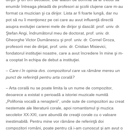
enumăr întreaga pleiadă de profesori ai şcolii clujene care m-au
format ca muzician şi ca dirijor. Lista ar fi foarte lungă, dar nu
pot să nu îi menţionez pe cei care au avut influenţă directă
asupra evoluţiei carierei mele de dirijor şi dascăl: prof. univ. dr.
Ştefan Angi, îndrumătorul meu de doctorat, prof. univ. dr.
Gheorghe Victor Dumănescu şi prof. univ. dr. Cornel Groza,
profesorii mei de dirijat, prof. univ. dr. Cristian Misievici,
fondatorul instituţiei noastre, care a avut încredere în mine şi m-
a cooptat în echipa de debut a instituţiei.
– Care-i în opinia dvs. compozitorul care va rămâne mereu un
punct de referinţă pentru arta corală?
– Arta corală nu se poate limita la un nume de compozitor,
deoarece a existat o perioadă a istoriei muzicale numită
„Polifonia vocală a renaşterii”, unde sute de compozitori au creat
nestemate ale literaturii corale, apoi romantismul şi muzica
secolelor XX-XXI, care abundă de creaţii corale cu o valoare
inestimabilă. Pentru mine vor rămâne de referinţă doi
compozitori români, poate pentru că i-am cunoscut şi am avut o