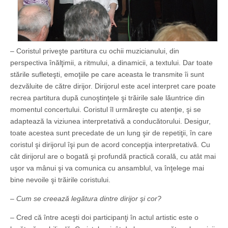
– Coristul priveşte partitura cu ochii muzicianului, din
perspectiva înălţimii, a ritmului, a dinamicii, a textului. Dar toate
stările sufleteşti, emoţiile pe care aceasta le transmite îi sunt
dezvăluite de către dirijor. Dirijorul este acel interpret care poate
recrea partitura după cunoştinţele şi trăirile sale lăuntrice din
momentul concertului. Coristul îl urmăreşte cu atenţie, şi se
adaptează la viziunea interpretativă a conducătorului. Desigur,
toate acestea sunt precedate de un lung şir de repetiţii, în care
coristul şi dirijorul îşi pun de acord concepţia interpretativă. Cu
cât dirijorul are o bogată şi profundă practică corală, cu atât mai
uşor va mânui şi va comunica cu ansamblul, va înţelege mai
bine nevoile şi trăirile coristului.
– Cum se creează legătura dintre dirijor şi cor?
– Cred că între aceşti doi participanţi în actul artistic este o