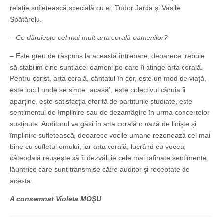
relaţie sufletească specială cu ei: Tudor Jarda şi Vasile
Spătărelu.
– Ce dăruieşte cel mai mult arta corală oamenilor?
– Este greu de răspuns la această întrebare, deoarece trebuie
să stabilim cine sunt acei oameni pe care îi atinge arta corală.
Pentru corist, arta corală, cântatul în cor, este un mod de viaţă,
este locul unde se simte „acasă”, este colectivul căruia îi
aparţine, este satisfacţia oferită de partiturile studiate, este
sentimentul de împlinire sau de dezamăgire în urma concertelor
susţinute. Auditorul va găsi în arta corală o oază de linişte şi
împlinire sufletească, deoarece vocile umane rezonează cel mai
bine cu sufletul omului, iar arta corală, lucrând cu vocea,
câteodată reuşeşte să îi dezvăluie cele mai rafinate sentimente
lăuntrice care sunt transmise către auditor şi receptate de
acesta.
A consemnat Violeta MOŞU