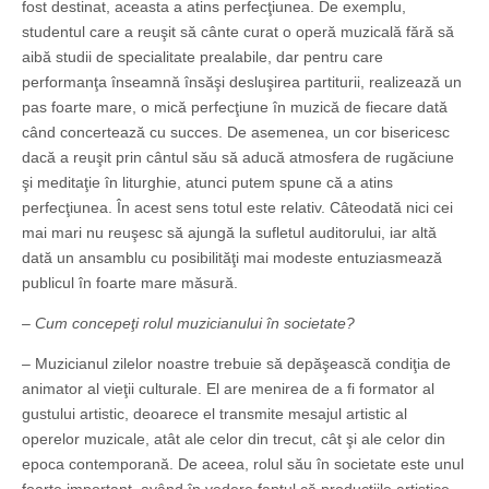
fost destinat, aceasta a atins perfecţiunea. De exemplu,
studentul care a reuşit să cânte curat o operă muzicală fără să
aibă studii de specialitate prealabile, dar pentru care
performanţa înseamnă însăşi desluşirea partiturii, realizează un
pas foarte mare, o mică perfecţiune în muzică de fiecare dată
când concertează cu succes. De asemenea, un cor bisericesc
dacă a reuşit prin cântul său să aducă atmosfera de rugăciune
şi meditaţie în liturghie, atunci putem spune că a atins
perfecţiunea. În acest sens totul este relativ. Câteodată nici cei
mai mari nu reuşesc să ajungă la sufletul auditorului, iar altă
dată un ansamblu cu posibilităţi mai modeste entuziasmează
publicul în foarte mare măsură.
– Cum concepeţi rolul muzicianului în societate?
– Muzicianul zilelor noastre trebuie să depăşească condiţia de
animator al vieţii culturale. El are menirea de a fi formator al
gustului artistic, deoarece el transmite mesajul artistic al
operelor muzicale, atât ale celor din trecut, cât şi ale celor din
epoca contemporană. De aceea, rolul său în societate este unul