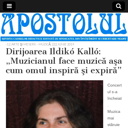
Apostolul
Revista
cadrelor
didactice
din
judetul
-12. ARTE ŞI MESERII – MUZICĂ
,
222, IUNIE 2019
Neamt
Dirijoarea Ildikó Kalló:
„Muzicianul face muzică aşa
cum omul inspiră şi expiră”
Concert
ul s-a
încheiat
.
Muzica
mai
stăruie