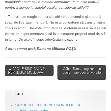
profesorilor care caută metode alternative (cum este teatrul)
pentru a ajunge la sufletul copiilor consideraţi „altfel”?
– Teatrul este magic pentru că schimbă convenţiile şi creează
spaţii de libertate interioară. Nu este obligatoriu să transformăm
copiii în actori. Dar este important să le oferim ocazia să iasă din
tipare, să experimenteze şi să îşi descopere propriul mod de a fi
în lume. De acolo începe adevărata incluziune.
A consemnat prof. Ramona-Mihaela ROŞU
Post
← FĂCLIE SINDICALĂ în
Gábor Tompa, regizor, poet,
REPUBLICA MOLDOVA
eseist, profesor universitar:
navigation
→
RUBRICI
* ARTICOLE IN ORDINE CRONOLOGICA
– 1934 – serie veche