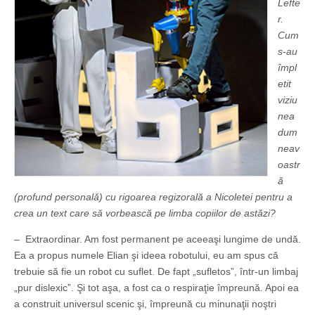
Lefte
r.
Cum
s-au
împl
etit
viziu
nea
dum
neav
oastr
ă
(profund personală) cu rigoarea regizorală a Nicoletei pentru a
crea un text care să vorbească pe limba copiilor de astăzi?
– Extraordinar. Am fost permanent pe aceeaşi lungime de undă.
Ea a propus numele Elian şi ideea robotului, eu am spus că
trebuie să fie un robot cu suflet. De fapt „sufletos”, într-un limbaj
„pur dislexic”. Şi tot aşa, a fost ca o respiraţie împreună. Apoi ea
a construit universul scenic şi, împreună cu minunaţii noştri