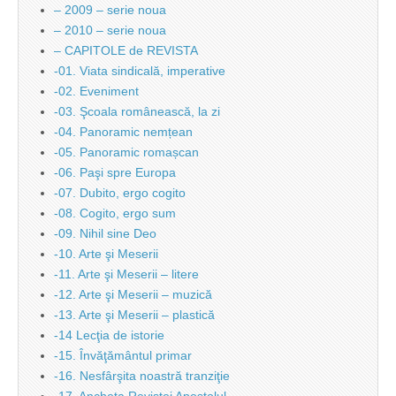
– 2009 – serie noua
– 2010 – serie noua
– CAPITOLE de REVISTA
-01. Viata sindicală, imperative
-02. Eveniment
-03. Şcoala românească, la zi
-04. Panoramic nemțean
-05. Panoramic romașcan
-06. Paşi spre Europa
-07. Dubito, ergo cogito
-08. Cogito, ergo sum
-09. Nihil sine Deo
-10. Arte şi Meserii
-11. Arte şi Meserii – litere
-12. Arte şi Meserii – muzică
-13. Arte şi Meserii – plastică
-14 Lecţia de istorie
-15. Învăţământul primar
-16. Nesfârşita noastră tranziţie