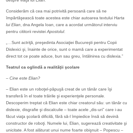
despre viaţa lui Elian.
Considerăm că cea mai potrivită persoană care să ne
împărtăşească toate acestea este chiar autoarea textului
Harta
lui Elian
, dna Angela Ioan, care a acordat următorul interviu
pentru cititorii revistei
Apostolul
.
„…Sunt actriţă, preşedinta Asociaţiei Bucureşti pentru Copii
Dislexici şi, înainte de orice, sunt o mamă care a experimentat
direct tot ce poate aduce, bun sau greu, întâlnirea cu dislexia.”
Teatrul ca oglindă a realităţii şcolare
– Cine este Elian?
– Elian este un roboţel-păpuşă creat de un tânăr care îşi
transferă în el toate trăirile şi experienţele personale.
Descoperim treptat că Elian este chiar creatorul său: un tânăr cu
dislexie, disgrafie şi discalculie – toate acele „dis-uri” care i-au
făcut viaţa şcolară dificilă, fără să-l împiedice însă să devină
constructor de roboţi. Numele lui, Elian, sugerează creativitate şi
unicitate. A fost alăturat unui nume foarte obişnuit – Popescu –