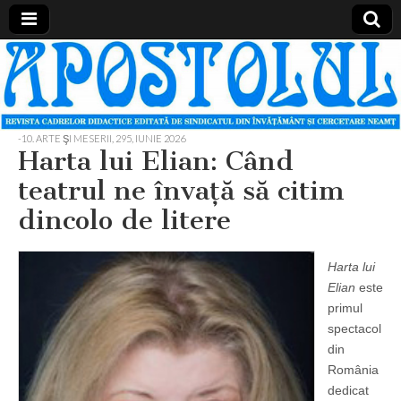
Apostolul
Revista
cadrelor
didactice
din
judetul
-10. ARTE ŞI MESERII
,
295, IUNIE 2026
Neamt
Harta lui Elian: Când
teatrul ne învaţă să citim
dincolo de litere
Harta lui
Elian
este
primul
spectacol
din
România
dedicat