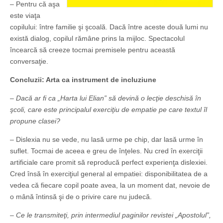
– Pentru că aşa
este viaţa
copilului: între familie şi şcoală. Dacă între aceste două lumi nu
există dialog, copilul rămâne prins la mijloc. Spectacolul
încearcă să creeze tocmai premisele pentru această
conversaţie.
Concluzii: Arta ca instrument de incluziune
– Dacă ar fi ca „Harta lui Elian” să devină o lecţie deschisă în
şcoli, care este principalul exerciţiu de empatie pe care textul îl
propune clasei?
– Dislexia nu se vede, nu lasă urme pe chip, dar lasă urme în
suflet. Tocmai de aceea e greu de înţeles. Nu cred în exerciţii
artificiale care promit să reproducă perfect experienţa dislexiei.
Cred însă în exerciţiul general al empatiei: disponibilitatea de a
vedea că fiecare copil poate avea, la un moment dat, nevoie de
o mână întinsă şi de o privire care nu judecă.
– Ce le transmiteţi, prin intermediul paginilor revistei „Apostolul”,