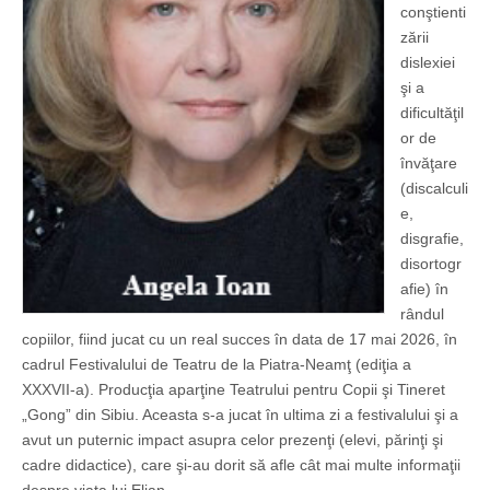
conştienti
zării
dislexiei
şi a
dificultăţil
or de
învăţare
(discalculi
e,
disgrafie,
disortogr
afie) în
rândul
copiilor, fiind jucat cu un real succes în data de 17 mai 2026, în
cadrul Festivalului de Teatru de la Piatra-Neamţ (ediţia a
XXXVII-a). Producţia aparţine Teatrului pentru Copii şi Tineret
„Gong” din Sibiu. Aceasta s-a jucat în ultima zi a festivalului şi a
avut un puternic impact asupra celor prezenţi (elevi, părinţi şi
cadre didactice), care şi-au dorit să afle cât mai multe informaţii