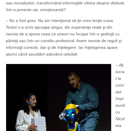
sau moralizator, transformând informaţiile clinice despre dislexie
într-o poveste vie, emoţionantă?
– Nu a fost greu. Nu am intenţionat să ţin vreo lecţie cuiva.
Textul s-a scris aproape singur, din experienţe reale şi din
nevoia de a spune ceea ce uneori nu încape într-o şedinţă cu
părinţii sau într-un consiliu profesoral. Avem nevoie de reguli şi
informaţii corecte, dar şi de înţelegere. Iar înţelegerea apare
atunci când ascultăm adevărul celuilalt.
– Aţi
lucra
t la
conc
ept
împr
eună
cu
Nicol
eta