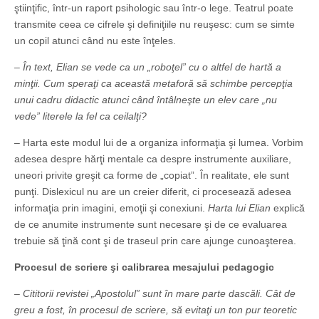
ştiinţific, într-un raport psihologic sau într-o lege. Teatrul poate
transmite ceea ce cifrele şi definiţiile nu reuşesc: cum se simte
un copil atunci când nu este înţeles.
– În text, Elian se vede ca un „roboţel” cu o altfel de hartă a
minţii. Cum speraţi ca această metaforă să schimbe percepţia
unui cadru didactic atunci când întâlneşte un elev care „nu
vede” literele la fel ca ceilalţi?
– Harta este modul lui de a organiza informaţia şi lumea. Vorbim
adesea despre hărţi mentale ca despre instrumente auxiliare,
uneori privite greşit ca forme de „copiat”. În realitate, ele sunt
punţi. Dislexicul nu are un creier diferit, ci procesează adesea
informaţia prin imagini, emoţii şi conexiuni.
Harta lui Elian
explică
de ce anumite instrumente sunt necesare şi de ce evaluarea
trebuie să ţină cont şi de traseul prin care ajunge cunoaşterea.
Procesul de scriere şi calibrarea mesajului pedagogic
– Cititorii revistei „Apostolul” sunt în mare parte dascăli. Cât de
greu a fost, în procesul de scriere, să evitaţi un ton pur teoretic