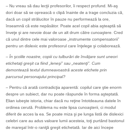
– Nu vreau să dau lecţii profesorilor, îi respect profund. Mi-aş
dori doar să se oprească o clipă înainte de a trage concluzia că,
dacă un copil strălucitor în pauze nu performează la ore,
înseamnă că este nepăsător. Poate acel copil abia aşteaptă să
înveţe şi are nevoie doar de un alt drum către cunoaştere. Cred
că unul dintre cele mai valoroase „instrumente compensatorii”
pentru un dislexic este profesorul care înţelege şi colaborează.
– În şcolile noastre, copiii cu tulburări de învăţare sunt uneori
etichetaţi greşit ca fiind „leneşi” sau „neatenţi”. Cum
demontează textul dumneavoastră aceste etichete prin
parcursul personajului principal?
– Pentru că arată contradicţia aparentă: copilul care ştie enorm
despre un subiect, dar nu poate răspunde în forma aşteptată.
Elian iubeşte istoria, chiar dacă nu reţine întotdeauna datele în
ordinea cerută. Problema nu este lipsa cunoaşterii, ci modul
diferit de acces la ea. Se poate miza şi pe lunga listă de dislexici
celebri care au adus valoare lumii acesteia, toţi purtând bastonul
de mareşal într-o raniţă greşit etichetată. Iar de aici începe