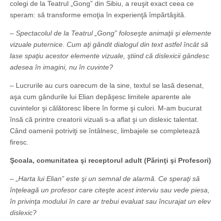
colegi de la Teatrul „Gong” din Sibiu, a reuşit exact ceea ce
speram: să transforme emoţia în experienţă împărtăşită.
– Spectacolul de la Teatrul „Gong” foloseşte animaţii şi elemente
vizuale puternice. Cum aţi gândit dialogul din text astfel încât să
lase spaţiu acestor elemente vizuale, ştiind că dislexicii gândesc
adesea în imagini, nu în cuvinte?
– Lucrurile au curs oarecum de la sine, textul se lasă desenat,
aşa cum gândurile lui Elian depăşesc limitele aparente ale
cuvintelor şi călătoresc libere în forme şi culori. M-am bucurat
însă că printre creatorii vizuali s-a aflat şi un dislexic talentat.
Când oamenii potriviţi se întâlnesc, limbajele se completează
firesc.
Şcoala, comunitatea şi receptorul adult (Părinţi şi Profesori)
– „Harta lui Elian” este şi un semnal de alarmă. Ce speraţi să
înţeleagă un profesor care citeşte acest interviu sau vede piesa,
în privinţa modului în care ar trebui evaluat sau încurajat un elev
dislexic?