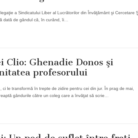
aţie a Sindicatului Liber al Lucrătorilor din Învăţământ şi Cercetare Şti
ă dată de gândul că, în curând, îi…
i Clio: Ghenadie Donos şi
itatea profesorului
i le transformă în trepte de zidire pentru cei din jur. În prag de mai,
eaptă gândurile către un coleg care a învăţat să scrie…