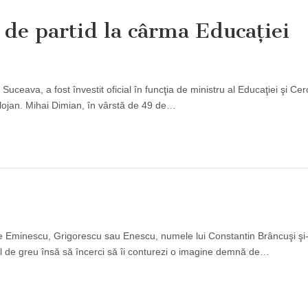
t de partid la cârma Educaţiei
Suceava, a fost învestit oficial în funcţia de ministru al Educaţiei şi Cer
olojan. Mihai Dimian, în vârstă de 49 de…
ri de Eminescu, Grigorescu sau Enescu, numele lui Constantin Brâncuşi şi
l de greu însă să încerci să îi conturezi o imagine demnă de…