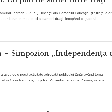
i: Un pod de suflet între fraţi
Ramural Teritorial (CSRT) Hînceşti din Domeniul Educaţiei şi Ştiinţei a o
u doar locuri frumoase, ci şi oameni dragi. Începând cu judeţul…
n – Simpozion „Independenţa 
 a avut loc o nouă activitate adresată publicului tânăr având tema
urat în Casa Nevruzzi, corp A al Muzeului de Istorie Roman, începând