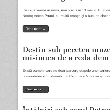
Cu ceva vreme în urmă, mai precis în 19 mai 2016, o deleg
Neamţ trecea Prutul, cu multă emoţie şi o bucurie sincer
Read more →
Destin sub pecetea muze
misiunea de a reda demn
Există oameni care nu doar parcurg etapele unei cariere, c
comunitatea educaţională din Republica Moldova îşi îndr
Read more →