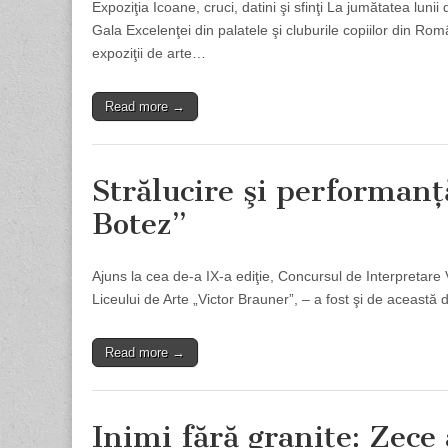
Expoziţia Icoane, cruci, datini şi sfinţi La jumătatea luni
Gala Excelenţei din palatele şi cluburile copiilor din Rom
expoziţii de arte…
Read more →
Strălucire şi performanţ
Botez”
Ajuns la cea de-a IX-a ediţie, Concursul de Interpretar
Liceului de Arte „Victor Brauner”, – a fost şi de această d
Read more →
Inimi fără graniţe: Zece 