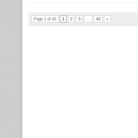
Page 1 of 42
1
2
3
…
42
»