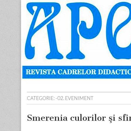
Apostolul
Revista
cadrelor
didactice
din
judetul
Neamt
Skip
Main
to
menu
content
CATEGORIE:
-02. EVENIMENT
Smerenia culorilor şi sfi