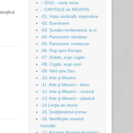
– 2010 – serie noua
– CAPITOLE de REVISTA
inţifică
-01. Viata sindicală, imperative
-02. Eveniment
-03. Şcoala românească, la zi
-04. Panoramic nemțean
-05. Panoramic romașcan
-06. Paşi spre Europa
-07. Dubito, ergo cogito
-08. Cogito, ergo sum
-09. Nihil sine Deo
-10. Arte şi Meserii
-11. Arte şi Meserii – litere
-12. Arte şi Meserii – muzică
-13. Arte şi Meserii – plastică
-14 Lecţia de istorie
-15. Învăţământul primar
-16. Nesfârşita noastră
tranziţie
-17. Ancheta Revistei Apostolul