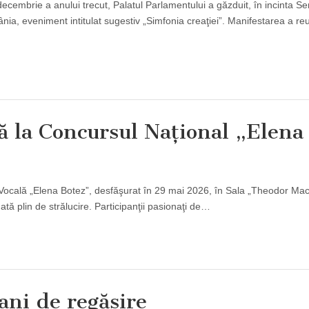
i decembrie a anului trecut, Palatul Parlamentului a găzduit, în incinta Se
ânia, eveniment intitulat sugestiv „Simfonia creaţiei”. Manifestarea a reu
ă la Concursul Naţional „Elena
e Vocală „Elena Botez”, desfăşurat în 29 mai 2026, în Sala „Theodor Mac
ată plin de strălucire. Participanţii pasionaţi de…
ani de regăsire