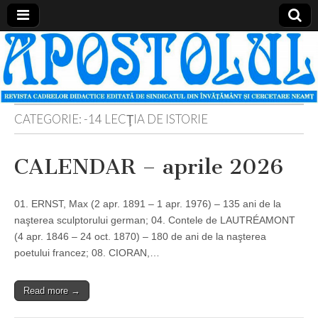
Apostolul
Revista
cadrelor
didactice
din
judetul
Neamt
CATEGORIE:
-14 LECŢIA DE ISTORIE
CALENDAR – aprile 2026
01. ERNST, Max (2 apr. 1891 – 1 apr. 1976) – 135 ani de la
naşterea sculptorului german; 04. Contele de LAUTRÉAMONT
(4 apr. 1846 – 24 oct. 1870) – 180 de ani de la naşterea
poetului francez; 08. CIORAN,…
Read more →