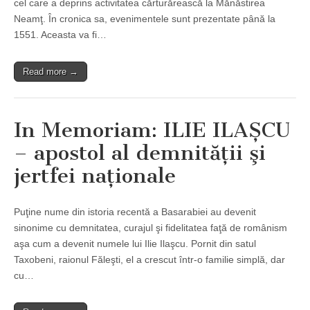
cel care a deprins activitatea cărturărească la Mănăstirea
Neamţ. În cronica sa, evenimentele sunt prezentate până la
1551. Aceasta va fi…
Read more →
In Memoriam: ILIE ILAȘCU
– apostol al demnităţii şi
jertfei naţionale
Puţine nume din istoria recentă a Basarabiei au devenit
sinonime cu demnitatea, curajul şi fidelitatea faţă de românism
aşa cum a devenit numele lui Ilie Ilaşcu. Pornit din satul
Taxobeni, raionul Făleşti, el a crescut într-o familie simplă, dar
cu…