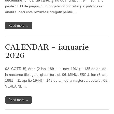
decembrie) un dar de carte. Şi nu doar una, ci trei, însumând
peste 1100 de pagini, cu o bogată iconografie şi o judicioasă
analiză, căci este rezultatul pregătit pentru…
Read more →
CALENDAR – ianuarie
2026
02. COTRUŞ, Aron (2 ian. 1891 – 1 nov. 1961) – 135 de ani de
la naşterea filologului şi scriitorului; 06. MINULESCU, Ion (6 ian.
1881 – 11 aprilie 1944) – 145 de ani de la naşterea poetului; 08.
VERLAINE,…
Read more →