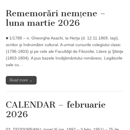
Rememorări nemțene –
luna martie 2026
■ 1/1788 – n. Gheorghe Asachi, la Herţa (d. 12.11.1869, Iaşi),
scriitor şi îndrumător cultural. A urmat cursurile colegiului clasic
(1796-1803) şi pe cele ale Facultăţii de Filozofie, Litere şi Ştiinţe
(1803-1804). A pus bazele învăţământului românesc. Legăturile
sale cu…
Read more →
CALENDAR – februarie
2026
03. TEODOREANU, Ionel (6 ian. 1897 – 3 febr. 1951) – 75 de