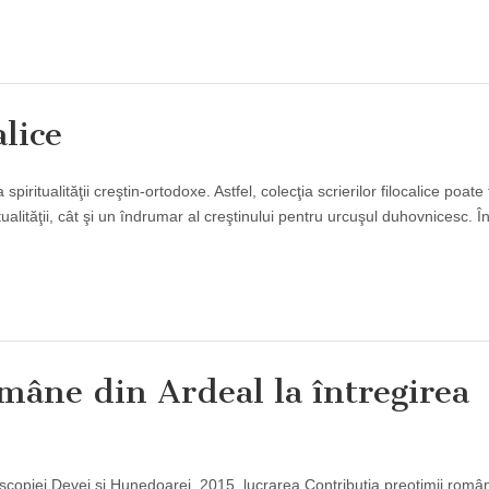
alice
piritualităţii creştin-ortodoxe. Astfel, colecţia scrierilor filocalice poate 
tualităţii, cât şi un îndrumar al creştinului pentru urcuşul duhovnicesc. Î
mâne din Ardeal la întregirea
scopiei Devei şi Hunedoarei, 2015, lucrarea Contribuţia preoţimii româ