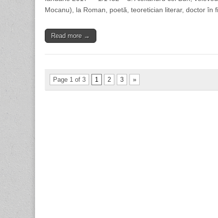
Mocanu), la Roman, poetă, teoretician literar, doctor în 
Read more →
Page 1 of 3
1
2
3
»