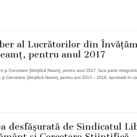
iber al Lucrătorilor din Învăţă
 Neamţ, pentru anul 2017
nt şi Cercetare Ştiinţifică Neamţ, pentru anul 2017, face parte integrant
t şi Cercetare Ştiinţifică Neamţ, pentru anii 2013 – 2018, aprobată în ca
ea desfăşurată de Sindicatul Li
ământ şi Cercetare Ştiinţifică