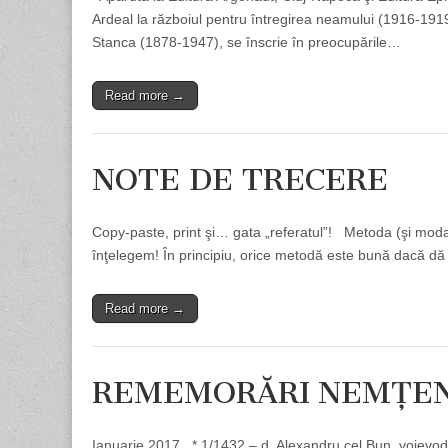
Ardeal la războiul pentru întregirea neamului (1916-1919) a
Stanca (1878-1947), se înscrie în preocupările…
Read more →
NOTE DE TRECERE
Copy-paste, print şi… gata „referatul”! Metoda (şi moda)
înţelegem! În principiu, orice metodă este bună dacă dă 
Read more →
REMEMORĂRI NEMŢE
Ianuarie 2017 * 1/1432 – d. Alexandru cel Bun, voievod, 