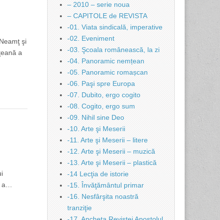
– 2010 – serie noua
– CAPITOLE de REVISTA
-01. Viata sindicală, imperative
-02. Eveniment
 Neamţ şi
-03. Şcoala românească, la zi
ţeană a
-04. Panoramic nemțean
-05. Panoramic romașcan
-06. Paşi spre Europa
-07. Dubito, ergo cogito
-08. Cogito, ergo sum
-09. Nihil sine Deo
-10. Arte şi Meserii
-11. Arte şi Meserii – litere
-12. Arte şi Meserii – muzică
-13. Arte şi Meserii – plastică
ui
-14 Lecţia de istorie
u a…
-15. Învăţământul primar
-16. Nesfârşita noastră
tranziţie
-17. Ancheta Revistei Apostolul