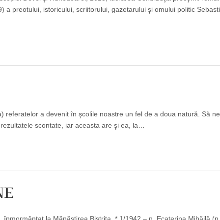
 preotului, istoricului, scriitorului, gazetarului şi omului politic Sebast
 referatelor a devenit în şcolile noastre un fel de a doua natură. Să ne
rezultatele scontate, iar aceasta are şi ea, la…
NE
înmormântat la Mănăstirea Bistriţa. * 1/1942 – n. Ecaterina Mihăilă (n