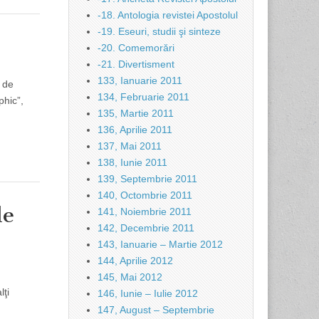
-18. Antologia revistei Apostolul
-19. Eseuri, studii şi sinteze
-20. Comemorări
-21. Divertisment
133, Ianuarie 2011
 de
134, Februarie 2011
phic”,
135, Martie 2011
136, Aprilie 2011
137, Mai 2011
138, Iunie 2011
139, Septembrie 2011
140, Octombrie 2011
de
141, Noiembrie 2011
142, Decembrie 2011
143, Ianuarie – Martie 2012
144, Aprilie 2012
145, Mai 2012
lţi
146, Iunie – Iulie 2012
147, August – Septembrie