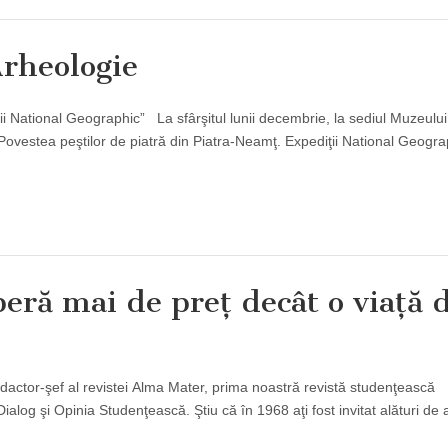
Arheologie
i National Geographic” La sfârşitul lunii decembrie, la sediul Muzeului
„Povestea peştilor de piatră din Piatra-Neamţ. Expediţii National Geogra
peră mai de preţ decât o viaţă 
actor-şef al revistei Alma Mater, prima noastră revistă studenţească
Dialog şi Opinia Studenţească. Ştiu că în 1968 aţi fost invitat alături de a