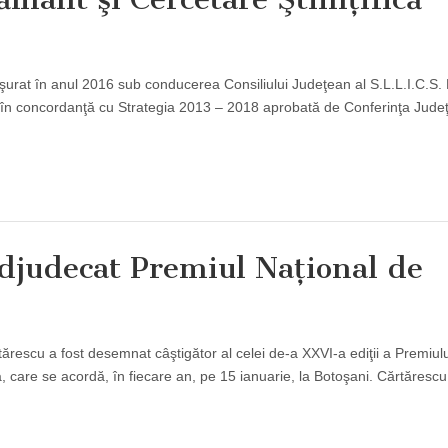
şurat în anul 2016 sub conducerea Consiliului Judeţean al S.L.L.I.C.S.
în concordanţă cu Strategia 2013 – 2018 aprobată de Conferinţa Jude
adjudecat Premiul Naţional de
Cărtărescu a fost desemnat câştigător al celei de-a XXVI-a ediţii a Premiul
care se acordă, în fiecare an, pe 15 ianuarie, la Botoşani. Cărtăresc