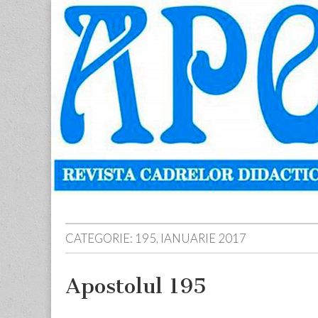
Apostolul
Revista
cadrelor
didactice
din
judetul
Neamt
Skip
Main
to
menu
content
CATEGORIE:
195, IANUARIE 2017
Apostolul 195