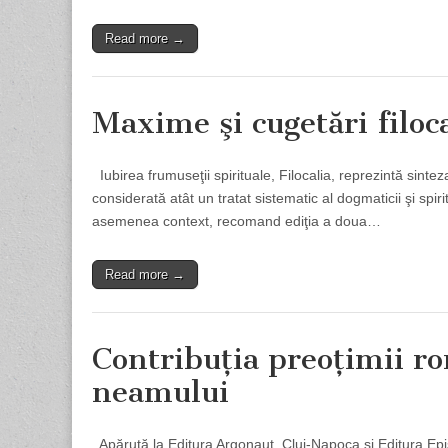
Read more →
Maxime şi cugetări filoc
Iubirea frumuseţii spirituale, Filocalia, reprezintă sinteza s
considerată atât un tratat sistematic al dogmaticii şi spiri
asemenea context, recomand ediţia a doua…
Read more →
Contribuţia preoţimii ro
neamului
Apărută la Editura Argonaut, Cluj-Napoca şi Editura Epi