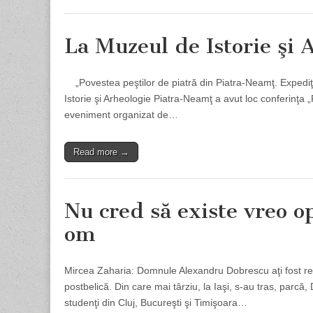
La Muzeul de Istorie şi 
„Povestea peştilor de piatră din Piatra-Neamţ. Expediţi
Istorie şi Arheologie Piatra-Neamţ a avut loc conferinţa 
eveniment organizat de…
Read more →
Nu cred să existe vreo o
om
Mircea Zaharia: Domnule Alexandru Dobrescu aţi fost red
postbelică. Din care mai târziu, la Iaşi, s-au tras, parcă, 
studenţi din Cluj, Bucureşti şi Timişoara…