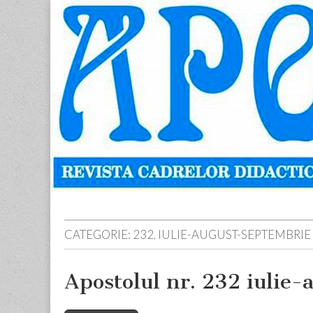
Apostolul
Revista
cadrelor
didactice
din
judetul
Neamt
Skip
Main
to
menu
content
CATEGORIE:
232, IULIE-AUGUST-SEPTEMBRIE
Apostolul nr. 232 iulie