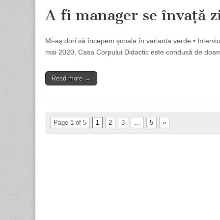
A fi manager se învaţă zi
Mi-aş dori să începem şcoala în varianta verde • Interv
mai 2020, Casa Corpului Didactic este condusă de doamn
Read more →
Page 1 of 5
1
2
3
…
5
»