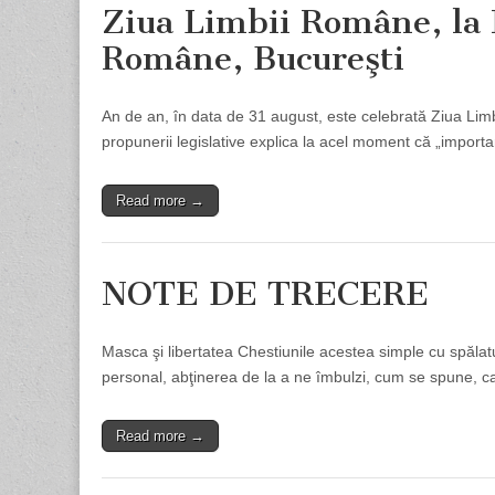
Ziua Limbii Române, la M
Române, Bucureşti
An de an, în data de 31 august, este celebrată Ziua Limbii
propunerii legislative explica la acel moment că „import
Read more →
NOTE DE TRECERE
Masca şi libertatea Chestiunile acestea simple cu spălatul
personal, abţinerea de la a ne îmbulzi, cum se spune, ca oi
Read more →