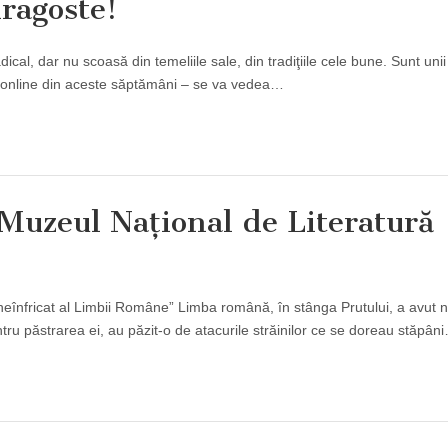
ragoste!
cal, dar nu scoasă din temeliile sale, din tradiţiile cele bune. Sunt unii
i online din aceste săptămâni – se va vedea…
Muzeul Naţional de Literatură
neînfricat al Limbii Române” Limba română, în stânga Prutului, a avut 
u păstrarea ei, au păzit-o de atacurile străinilor ce se doreau stăpân