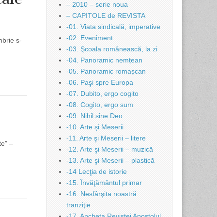
– 2010 – serie noua
– CAPITOLE de REVISTA
-01. Viata sindicală, imperative
-02. Eveniment
brie s-
-03. Şcoala românească, la zi
-04. Panoramic nemțean
-05. Panoramic romașcan
-06. Paşi spre Europa
-07. Dubito, ergo cogito
-08. Cogito, ergo sum
-09. Nihil sine Deo
-10. Arte şi Meserii
-11. Arte şi Meserii – litere
te” –
-12. Arte şi Meserii – muzică
-13. Arte şi Meserii – plastică
-14 Lecţia de istorie
-15. Învăţământul primar
-16. Nesfârşita noastră
tranziţie
-17. Ancheta Revistei Apostolul