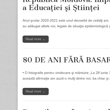
a Educaţiei şi Ştiinţei
Anul şcolar 2020-2021 este unul deosebit de ceilalţi an
au adăugat altele noi, legate de situaţia epidemiologică 
Read more →
80 DE ANI FĂRĂ BASA
• O fotografie pentru vindecare şi mântuire „La 28 iunie
această afirmaţie am auzit-o mulţi dintre noi, ba chiar ş
Read more →