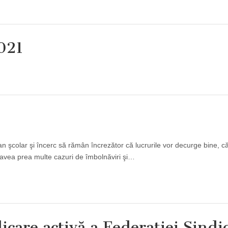
021
an şcolar şi încerc să rămân încrezător că lucrurile vor decurge bine, că
om avea prea multe cazuri de îmbolnăviri şi…
care activă a Federaţiei Sindi