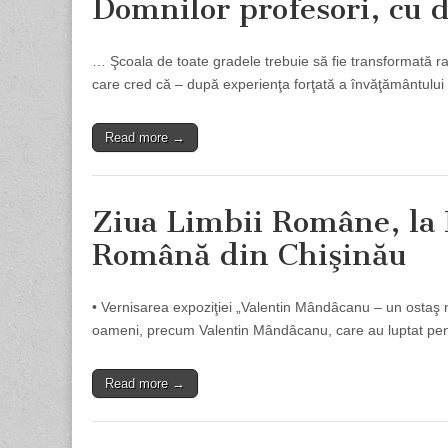
Domnilor profesori, cu d
… Şcoala de toate gradele trebuie să fie transformată radi
care cred că – după experienţa forţată a învăţământulu
Read more →
Ziua Limbii Române, la 
Română din Chişinău
• Vernisarea expoziţiei „Valentin Mândâcanu – un ostaş 
oameni, precum Valentin Mândâcanu, care au luptat pentr
Read more →