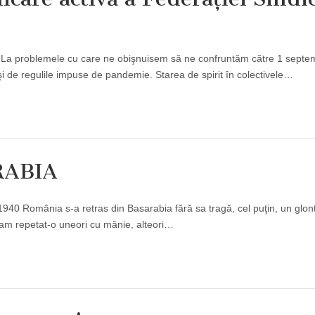
i. La problemele cu care ne obişnuisem să ne confruntăm către 1 septem
şi de regulile impuse de pandemie. Starea de spirit în colectivele…
RABIA
 1940 România s-a retras din Basarabia fără sa tragă, cel puţin, un glon
i am repetat-o uneori cu mânie, alteori…