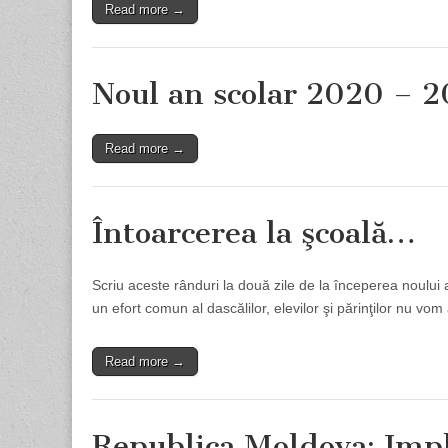
Read more →
Noul an scolar 2020 – 2
Read more →
Întoarcerea la şcoală…
Scriu aceste rânduri la două zile de la începerea noului 
un efort comun al dascălilor, elevilor şi părinţilor nu v
Read more →
Republica Moldova: Impli