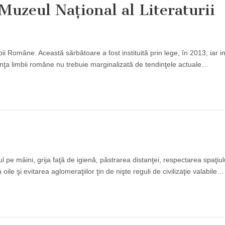
uzeul Naţional al Literaturii
 Române. Această sărbătoare a fost instituită prin lege, în 2013, iar ini
anţa limbii române nu trebuie marginalizată de tendinţele actuale…
 pe mâini, grija faţă de igienă, păstrarea distanţei, respectarea spaţiul
le şi evitarea aglomeraţiilor ţin de nişte reguli de civilizaţie valabile…