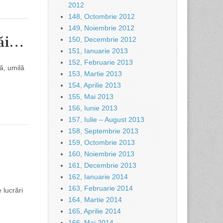
2012
148, Octombrie 2012
149, Noiembrie 2012
săi…
150, Decembrie 2012
151, Ianuarie 2013
152, Februarie 2013
ă, umilă
153, Martie 2013
154, Aprilie 2013
155, Mai 2013
156, Iunie 2013
157, Iulie – August 2013
158, Septembrie 2013
159, Octombrie 2013
160, Noiembrie 2013
161, Decembrie 2013
162, Ianuarie 2014
163, Februarie 2014
 lucrări
164, Martie 2014
165, Aprilie 2014
166, Mai 2014