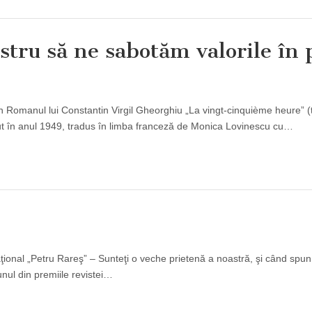
stru să ne sabotăm valorile în 
leşan Romanul lui Constantin Virgil Gheorghiu „La vingt-cinquième heure” (
ut în anul 1949, tradus în limba franceză de Monica Lovinescu cu…
ţional „Petru Rareş” – Sunteţi o veche prietenă a noastră, şi când spu
 unul din premiile revistei…