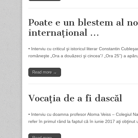
Poate e un blestem al no
internaţional …
• Interviu cu criticul şi istoricul literar Constantin Cub
româneşte „Ora a douăzeci şi cincea”/ „Ora 25”) a apăr
Read more →
Vocaţia de a fi dascăl
• Interviu cu doamna profesor Aloma Veiss – Colegiul Na
refer în primul rând la faptul că în iunie 2017 aţi obţinut
Read more →