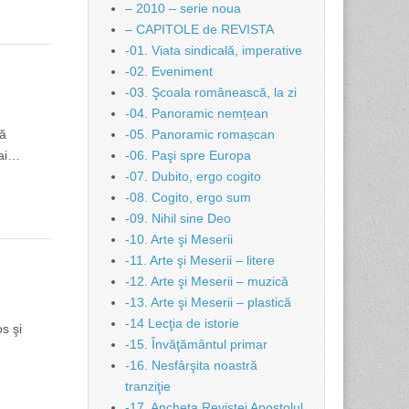
– 2010 – serie noua
– CAPITOLE de REVISTA
-01. Viata sindicală, imperative
-02. Eveniment
-03. Şcoala românească, la zi
-04. Panoramic nemțean
ţă
-05. Panoramic romașcan
mai…
-06. Paşi spre Europa
-07. Dubito, ergo cogito
-08. Cogito, ergo sum
-09. Nihil sine Deo
-10. Arte şi Meserii
-11. Arte şi Meserii – litere
-12. Arte şi Meserii – muzică
-13. Arte şi Meserii – plastică
-14 Lecţia de istorie
s şi
-15. Învăţământul primar
-16. Nesfârşita noastră
tranziţie
-17. Ancheta Revistei Apostolul