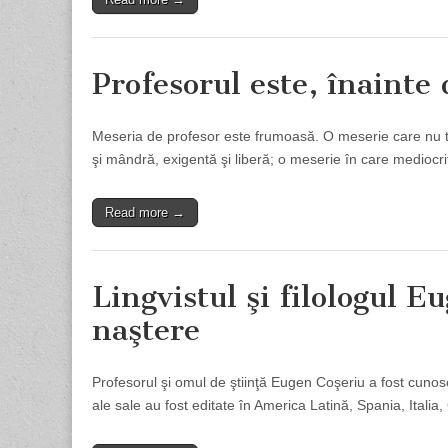
Profesorul este, înainte 
Meseria de profesor este frumoasă. O meserie care nu te
şi mândră, exigentă şi liberă; o meserie în care mediocr
Read more →
Lingvistul şi filologul E
naştere
Profesorul şi omul de ştiinţă Eugen Coşeriu a fost cunosc
ale sale au fost editate în America Latină, Spania, Ital