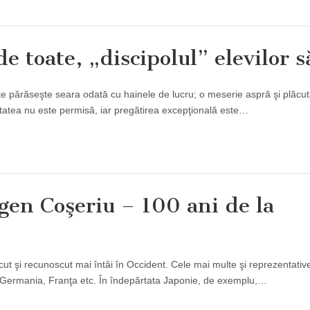
de toate, „discipolul” elevilor 
 părăseşte seara odată cu hainele de lucru; o meserie aspră şi plăcut
itatea nu este permisă, iar pregătirea excepţională este…
ugen Coşeriu – 100 ani de la
ut şi recunoscut mai întâi în Occident. Cele mai multe şi reprezentative
ia, Germania, Franţa etc. În îndepărtata Japonie, de exemplu,…