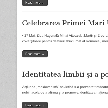
Read more →
Celebrarea Primei Mari 
• 27 Mai, Ziua Naţională Mihai Viteazul, „Martir şi Erou 
covârşitoare pentru destinul zbuciumat al României, mo
Read more →
Identitatea limbii şi a p
Acţiunea „moldovenistă” sovietică s-a prezentat totdeauna
nobil: acela de a afirma şi a promova identitatea naţiona
Read more →