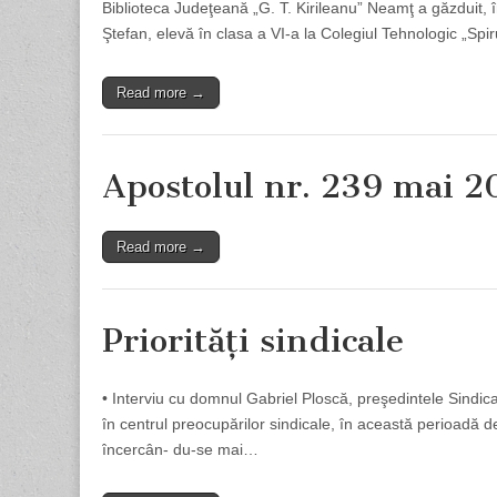
Biblioteca Judeţeană „G. T. Kirileanu” Neamţ a găzduit,
Ştefan, elevă în clasa a VI-a la Colegiul Tehnologic „Sp
Read more →
Apostolul nr. 239 mai 2
Read more →
Priorităţi sindicale
• Interviu cu domnul Gabriel Ploscă, preşedintele Sindi
în centrul preocupărilor sindicale, în această perioadă d
încercân­- du-se mai…