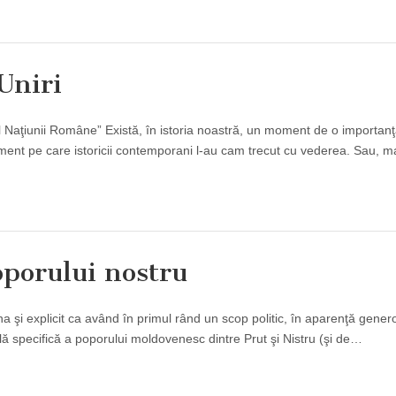
Uniri
al Naţiunii Române” Există, în istoria noastră, un moment de o importan
ment pe care istoricii contemporani l-au cam trecut cu vederea. Sau, 
oporului nostru
 şi explicit ca având în primul rând un scop politic, în aparenţă genero
lă specifică a poporului moldovenesc dintre Prut şi Nistru (şi de…