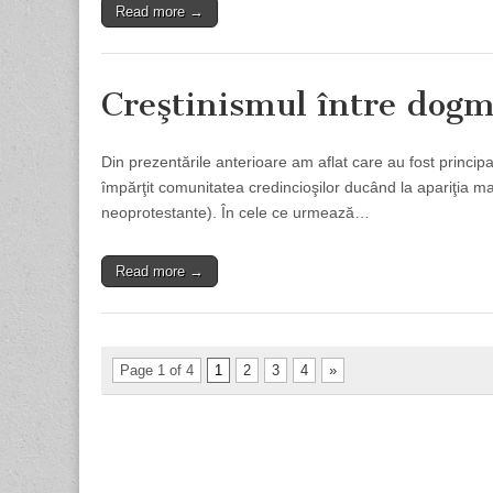
Read more →
Creştinismul între dogm
Din prezentările anterioare am aflat care au fost principa
împărţit comunitatea credincioşilor ducând la apariţia mai
neoprotestante). În cele ce urmează…
Read more →
Page 1 of 4
1
2
3
4
»