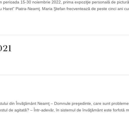
 în perioada 15-30 noiembrie 2022, prima expoziţie personală de pictură
iru Haret” Piatra-Neamţ. Maria Ştefan frecventează de peste cinci ani c
021
catului din Învăţământ Neamţ – Domnule preşedinte, care sunt problemel
estul de agitată? – Într-adevăr, în sistemul de învăţământ este forfotă 