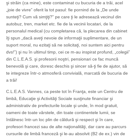
şi străin (ca mine), este contaminat cu bucuria de a trăi, acel
„joie de vivre” oferit la tot pasul: fie pornind de la „De unde
sunteţi? Cum vă simţiţi?” pe care ţi le adresează vecinul din
autobuz, tren, market etc. fie de la vecinii locatari, de la
personalul medical (cu completarea că, la plecarea din cabinet
îţi spun „dacă aveţi nevoie de informaţii suplimentare, de un
suport moral, nu ezitaţi să ne solicitaţi, noi suntem aici pentru
dvs!”) şi nu în ultimul timp, cei ce m-au inspirat profund, „colegii”
din C.L.E.A.S. şi profesorii noştri, pensionari ce fac muncă
benevolă şi care, doresc deschis şi sincer să-ţi fie de ajutor, să
te integreze într-o atmosferă convivială, marcată de bucuria de
a trăi!
C.L.E.A.S. Vannes, ca peste tot în Franţa, este un Centru de
limbă, Educaţie şi Activităţi Sociale susţinute financiar şi
administrativ de prefecturile locale şi unde, în mod gratuit,
oameni de toate vârstele, din toate continentele lumii, se
întâlnesc într-un loc plin de căldură şi respect şi în care,
profesori francezi sau de alte naţionalităţi, dar care au parcurs
cursurile de limbă franceză şi le-au absolvit (B2 de ex.) vin de