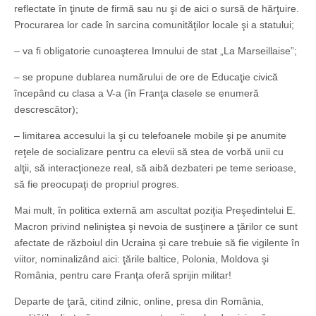
reflectate în ţinute de firmă sau nu şi de aici o sursă de hărţuire.
Procurarea lor cade în sarcina comunităţilor locale şi a statului;
– va fi obligatorie cunoaşterea Imnului de stat „La Marseillaise”;
– se propune dublarea numărului de ore de Educaţie civică
începând cu clasa a V-a (în Franţa clasele se enumeră
descrescător);
– limitarea accesului la şi cu telefoanele mobile şi pe anumite
reţele de socializare pentru ca elevii să stea de vorbă unii cu
alţii, să interacţioneze real, să aibă dezbateri pe teme serioase,
să fie preocupaţi de propriul progres.
Mai mult, în politica externă am ascultat poziţia Preşedintelui E.
Macron privind neliniştea şi nevoia de susţinere a ţărilor ce sunt
afectate de războiul din Ucraina şi care trebuie să fie vigilente în
viitor, nominalizând aici: ţările baltice, Polonia, Moldova şi
România, pentru care Franţa oferă sprijin militar!
Departe de ţară, citind zilnic, online, presa din România,