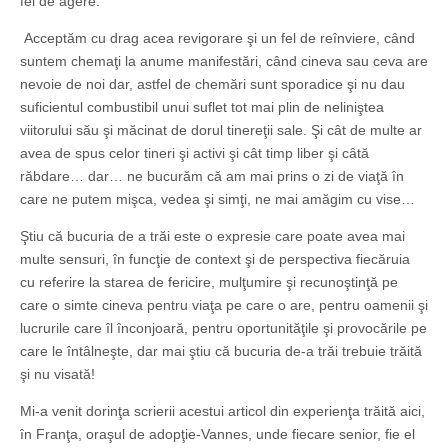
fel de agere.
Acceptăm cu drag acea revigorare şi un fel de reînviere, când
suntem chemaţi la anume manifestări, când cineva sau ceva are
nevoie de noi dar, astfel de chemări sunt sporadice şi nu dau
suficientul combustibil unui suflet tot mai plin de neliniştea
viitorului său şi măcinat de dorul tinereţii sale. Şi cât de multe ar
avea de spus celor tineri şi activi şi cât timp liber şi câtă
răbdare… dar… ne bucurăm că am mai prins o zi de viaţă în
care ne putem mişca, vedea şi simţi, ne mai amăgim cu vise…
Ştiu că bucuria de a trăi este o expresie care poate avea mai
multe sensuri, în funcţie de context şi de perspectiva fiecăruia
cu referire la starea de fericire, mulţumire şi recunoştinţă pe
care o simte cineva pentru viaţa pe care o are, pentru oamenii şi
lucrurile care îl înconjoară, pentru oportunităţile şi provocările pe
care le întâlneşte, dar mai ştiu că bucuria de-a trăi trebuie trăită
şi nu visată!
Mi-a venit dorinţa scrierii acestui articol din experienţa trăită aici,
în Franţa, oraşul de adopţie-Vannes, unde fiecare senior, fie el