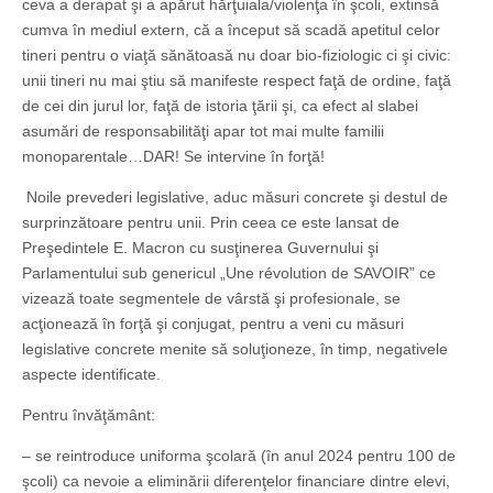
ceva a derapat şi a apărut hărţuiala/violenţa în şcoli, extinsă
cumva în mediul extern, că a început să scadă apetitul celor
tineri pentru o viaţă sănătoasă nu doar bio-fiziologic ci şi civic:
unii tineri nu mai ştiu să manifeste respect faţă de ordine, faţă
de cei din jurul lor, faţă de istoria ţării şi, ca efect al slabei
asumări de responsabilităţi apar tot mai multe familii
monoparentale…DAR! Se intervine în forţă!
Noile prevederi legislative, aduc măsuri concrete şi destul de
surprinzătoare pentru unii. Prin ceea ce este lansat de
Preşedintele E. Macron cu susţinerea Guvernului şi
Parlamentului sub genericul „Une révolution de SAVOIR” ce
vizează toate segmentele de vârstă şi profesionale, se
acţionează în forţă şi conjugat, pentru a veni cu măsuri
legislative concrete menite să soluţioneze, în timp, negativele
aspecte identificate.
Pentru învăţământ:
– se reintroduce uniforma şcolară (în anul 2024 pentru 100 de
şcoli) ca nevoie a eliminării diferenţelor financiare dintre elevi,