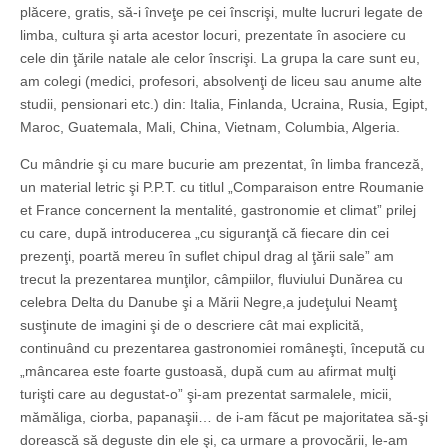
plăcere, gratis, să-i înveţe pe cei înscrişi, multe lucruri legate de
limba, cultura şi arta acestor locuri, prezentate în asociere cu
cele din ţările natale ale celor înscrişi. La grupa la care sunt eu,
am colegi (medici, profesori, absolvenţi de liceu sau anume alte
studii, pensionari etc.) din: Italia, Finlanda, Ucraina, Rusia, Egipt,
Maroc, Guatemala, Mali, China, Vietnam, Columbia, Algeria.
Cu mândrie şi cu mare bucurie am prezentat, în limba franceză,
un material letric şi P.P.T. cu titlul „Comparaison entre Roumanie
et France concernent la mentalité, gastronomie et climat” prilej
cu care, după introducerea „cu siguranţă că fiecare din cei
prezenţi, poartă mereu în suflet chipul drag al ţării sale” am
trecut la prezentarea munţilor, câmpiilor, fluviului Dunărea cu
celebra Delta du Danube şi a Mării Negre,a judeţului Neamţ
susţinute de imagini şi de o descriere cât mai explicită,
continuând cu prezentarea gastronomiei româneşti, începută cu
„mâncarea este foarte gustoasă, după cum au afirmat mulţi
turişti care au degustat-o” şi-am prezentat sarmalele, micii,
mămăliga, ciorba, papanaşii… de i-am făcut pe majoritatea să-şi
dorească să deguste din ele şi, ca urmare a provocării, le-am