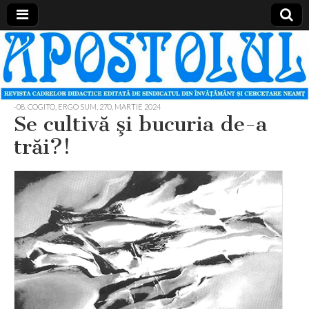
Apostolul
Revista
cadrelor
didactice
din
judetul
-08. COGITO, ERGO SUM
,
270, MARTIE 2024
Neamt
Se cultivă şi bucuria de-a
trăi?!