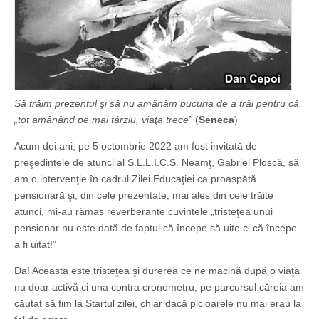
Să trăim prezentul şi să nu amânăm bucuria de a trăi pentru că,
„tot amânând pe mai târziu, viaţa trece”
(
Seneca
)
Acum doi ani, pe 5 octombrie 2022 am fost invitată de
preşedintele de atunci al S.L.L.I.C.S. Neamţ, Gabriel Ploscă, să
am o intervenţie în cadrul Zilei Educaţiei ca proaspătă
pensionară şi, din cele prezentate, mai ales din cele trăite
atunci, mi-au rămas reverberante cuvintele „tristeţea unui
pensionar nu este dată de faptul că începe să uite ci că începe
a fi uitat!”
Da! Aceasta este tristeţea şi durerea ce ne macină după o viaţă
nu doar activă ci una contra cronometru, pe parcursul căreia am
căutat să fim la Startul zilei, chiar dacă picioarele nu mai erau la