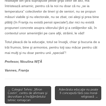
realităţile din ţară suprapuse peste grija celor de aici, mă
întristează amarnic, pentru că la noi nu doar că nu „se ia
temperatura” colectivelor de tineri şi de seniori, nu se propun
măsuri viabile şi nu electorale, nu se zbat, cei aleşi şi prea bine
plătiţi (în Franţa nu există pensii speciale!),dar nici nu există
propuneri concrete asupra viitorului ţării şi a cetăţenilor săi, în
contextul unor ameninţări pe care alţii, străinii, le văd!
Totul pleacă de la educaţie, totul se învaţă, chiar şi bucuria de a
trăi frumos, bine şi armonios, pentru toţi sau măcar pentru cât
mai mulţi şi nu doar pentru unii „speciali”!
Profesor, Niculina NIŢĂ
Vannes, Franţa
Post
← Colegiul Tehnic „Miron
Adevărata educaţie nu poate
Costin”, centru de afirmare şi
fi concepută fără cea moral-
navigation
dezvoltare a învăţământului
religioasă →
tehnic romaşcan