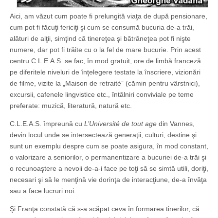
Aici, am văzut cum poate fi prelungită viaţa de după pensionare,
cum pot fi făcuţi fericiţi şi cum se consumă bucuria de-a trăi,
alături de alţii, simţind că tinereţea şi bătrâneţea pot fi nişte
numere, dar pot fi trăite cu o la fel de mare bucurie. Prin acest
centru C.L.E.A.S. se fac, în mod gratuit, ore de limbă franceză
pe diferitele niveluri de înţelegere testate la înscriere, vizionări
de filme, vizite la „Maison de retraité” (cămin pentru vârstnici),
excursii, cafenele lingvistice etc., întâlniri conviviale pe teme
preferate: muzică, literatură, natură etc.
C.L.E.A.S. împreună cu
L’Université de tout age
din Vannes,
devin locul unde se intersectează generaţii, culturi, destine şi
sunt un exemplu despre cum se poate asigura, în mod constant,
o valorizare a seniorilor, o permanentizare a bucuriei de-a trăi şi
o recunoaştere a nevoii de-a-i face pe toţi să se simtă utili, doriţi,
necesari şi să le menţină vie dorinţa de interacţiune, de-a învăţa
sau a face lucruri noi.
Şi Franţa constată că s-a scăpat ceva în formarea tinerilor, că