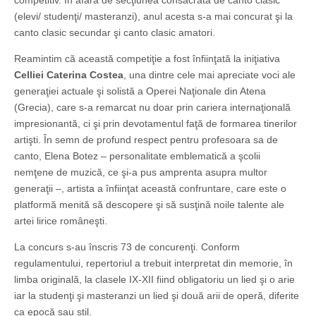
competitiv. În afară de secţiunea consacrată de canto clasic
(elevi/ studenţi/ masteranzi), anul acesta s-a mai concurat şi la
canto clasic secundar şi canto clasic amatori.
Reamintim că această competiţie a fost înfiinţată la iniţiativa
Celliei Caterina Costea
, una dintre cele mai apreciate voci ale
generaţiei actuale şi solistă a Operei Naţionale din Atena
(Grecia), care s-a remarcat nu doar prin cariera internaţională
impresionantă, ci şi prin devotamentul faţă de formarea tinerilor
artişti. În semn de profund respect pentru profesoara sa de
canto, Elena Botez – personalitate emblematică a şcolii
nemţene de muzică, ce şi-a pus amprenta asupra multor
generaţii –, artista a înfiinţat această confruntare, care este o
platformă menită să descopere şi să susţină noile talente ale
artei lirice româneşti.
La concurs s-au înscris 73 de concurenţi. Conform
regulamentului, repertoriul a trebuit interpretat din memorie, în
limba originală, la clasele IX-XII fiind obligatoriu un lied şi o arie
iar la studenţi şi masteranzi un lied şi două arii de operă, diferite
ca epocă sau stil.