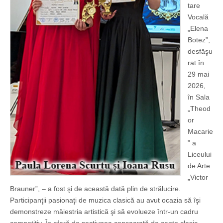
tare
Vocală
„Elena
Botez”,
desfăşu
rat în
29 mai
2026,
în Sala
„Theod
or
Macarie
” a
Liceului
de Arte
„Victor
Brauner”, – a fost şi de această dată plin de strălucire.
Participanţii pasionaţi de muzica clasică au avut ocazia să îşi
demonstreze măiestria artistică şi să evolueze într-un cadru