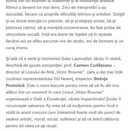
scena într-un examen al măiestriei şi al rezistenţei artistice.
Ritmul a devenit tot mai dens. Zeci de interpretări s-au
succedat, fiecare cu propriile dificultăţi tehnice şi artistice. Soliştii
şi-au dozat energia cu precizie: să-şi protejeze vocea, să-şi
păstreze calmul, să-şi menţină concentrarea. Au fost probe de
virtuozitate vocală, însă era lesne de înţeles că în spatele
fiecărei arii se aflau ascunse ore de studiu, ani de formare şi un
curaj imens.
Şi iată că a venit şi momentul Galei Laureaţilor, târziu în seară,
deschisă de gazda competiţiei, prof.
Carmen Corlăţeanu
–
director al Liceului de Artă „Victor Brauner”, care a dat mai întâi
cuvântul reprezentantului ISJ Neamţ, inspector
Steluţa
Postolică
:
Este o mare bucurie pentru mine să vă fiu din nou
alături într-un moment în care Liceul „Victor Brauner”
organizează o Gală a Excelenţei, căreia Inspectoratul Şcolar îi
recunoaşte valoarea. Aş vrea să vă mulţumesc pentru încă o
vizită la acest concurs care înseamnă foarte mult din punct de
vedere artistic, moral, social, sufletesc şi să vă felicit călduros
pentru tot ceea ce aţi reuşit
.