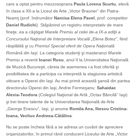
care a optat pentru mezzosoprana
Paula Lorena Scurtu
, elevă
în clasa a XII-a la Liceul de Arte „Victor Brauner” din Piatra-
Neamţ (prof. îndrumător
Narcisa Elena Pavel
, prof. corepetitor
Daniel Rudichi
). Stăpânind un registru interpretativ de mare
fineţe, ea a câştigat
Marele Premiu al celei de-a IX-a ediţii a
Concursului Naţional de Interpretare Vocală „Elena Botez”
, fiind
răsplătită şi cu
Premiul Special oferit de Opera Naţională
Română din Iaşi
. La categoria studenţi şi masteranzi
Marele
Premiu
a revenit
Ioanei Rusu
, anul II la Universitatea Naţională
de Muzică Bucureşti, căreia de asemenea i-a fost oferită şi
posibilitatea de a participa ca interpretă la stagiunea artistică
viitoare a Operei din Iaşi. Au mai primit această şansă din partea
directorului Operei din Iaşi, Andrei Fermeşanu:
Sahaidac
Alexia-Teodora
(Colegiul Naţional de Artă „Octav Băncilă” Iaşi)
şi trei tinere talente de la Universitarea Naţională de Arte
„George Enescu”, Iaşi, şi anume
Romila Ana, Iliescu Cristina-
Ioana, Vecliuc Andreea-Cătălina
.
Nu se poate încheia fără a se adresa un cuvânt de apreciere
organizatorilor, în primul rând conducerii Liceului de Arte „Victor