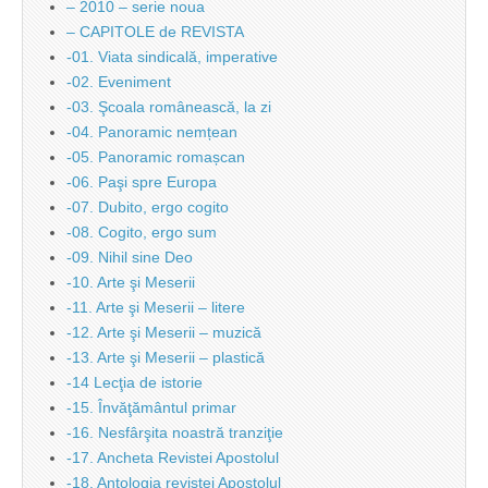
– 2010 – serie noua
– CAPITOLE de REVISTA
-01. Viata sindicală, imperative
-02. Eveniment
-03. Şcoala românească, la zi
-04. Panoramic nemțean
-05. Panoramic romașcan
-06. Paşi spre Europa
-07. Dubito, ergo cogito
-08. Cogito, ergo sum
-09. Nihil sine Deo
-10. Arte şi Meserii
-11. Arte şi Meserii – litere
-12. Arte şi Meserii – muzică
-13. Arte şi Meserii – plastică
-14 Lecţia de istorie
-15. Învăţământul primar
-16. Nesfârşita noastră tranziţie
-17. Ancheta Revistei Apostolul
-18. Antologia revistei Apostolul