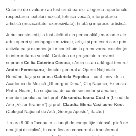
Criteriile de evaluare au fost următoarele: alegerea repertoriului,
respectarea textului muzical, tehnica vocală, interpretarea
artistică (muzicalitate, expresivitate), ţinută şi impresie artistică.
Juriul acestei ediţii a fost alcătuit din personalităţi marcante ale
artei operei şi pedagogiei muzicale, artişti şi profesori care prin
activitatea şi experienţa lor contribuie la promovarea excelenţei
în interpretarea vocală. Calitatea de preşedinte a revenit
sopranei
Cellia Caterina Costea
, căreia i s-au adăugat tenorul
Andrei Fermeşanu
, director general al Operei Naţionale
Române, Iaşi şi soprana
Gabriela Pepelea
– conf. univ. dr. la
Academia de Muzică „Gheorghe Dima”, Cluj-Napoca, Extensia
Piatra-Neamţ. La secţiunea de canto secundar şi amatori,
membrii juriului au fost prof.
Alexandra Ioana Costin
(Liceul de
Arte „Victor Brauner”) şi prof.
Claudia-Elena Vasilache-Kost
(Colegiul Naţional de Artă „George Apostu”, Bacău).
La ora 9,00 a început o zi lungă de competiţie intensă, plină de
emoţii şi disciplină, în care fiecare concurent a transformat