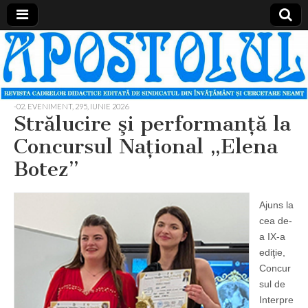
Apostolul
Revista
cadrelor
didactice
din
judetul
-02. EVENIMENT
,
295, IUNIE 2026
Neamt
Strălucire şi performanţă la
Concursul Naţional „Elena
Botez”
Ajuns la
cea de-
a IX-a
ediţie,
Concur
sul de
Interpre