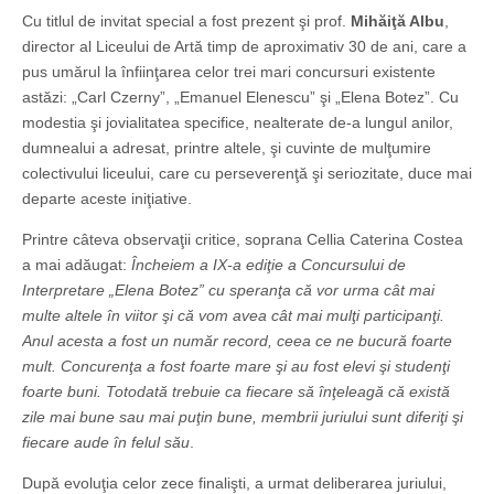
Cu titlul de invitat special a fost prezent şi prof.
Mihăiţă Albu
,
director al Liceului de Artă timp de aproximativ 30 de ani, care a
pus umărul la înfiinţarea celor trei mari concursuri existente
astăzi: „Carl Czerny”, „Emanuel Elenescu” şi „Elena Botez”. Cu
modestia şi jovialitatea specifice, nealterate de-a lungul anilor,
dumnealui a adresat, printre altele, şi cuvinte de mulţumire
colectivului liceului, care cu perseverenţă şi seriozitate, duce mai
departe aceste iniţiative.
Printre câteva observaţii critice, soprana Cellia Caterina Costea
a mai adăugat:
Încheiem a IX-a ediţie a Concursului de
Interpretare „Elena Botez” cu speranţa că vor urma cât mai
multe altele în viitor şi că vom avea cât mai mulţi participanţi.
Anul acesta a fost un număr record, ceea ce ne bucură foarte
mult. Concurenţa a fost foarte mare şi au fost elevi şi studenţi
foarte buni. Totodată trebuie ca fiecare să înţeleagă că există
zile mai bune sau mai puţin bune, membrii juriului sunt diferiţi şi
fiecare aude în felul său
.
După evoluţia celor zece finalişti, a urmat deliberarea juriului,