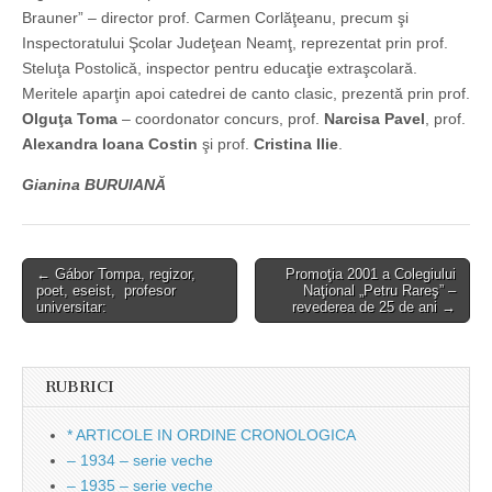
Brauner” – director prof. Carmen Corlăţeanu, precum şi
Inspectoratului Şcolar Judeţean Neamţ, reprezentat prin prof.
Steluţa Postolică, inspector pentru educaţie extraşcolară.
Meritele aparţin apoi catedrei de canto clasic, prezentă prin prof.
Olguţa Toma
– coordonator concurs, prof.
Narcisa Pavel
, prof.
Alexandra Ioana Costin
şi prof.
Cristina Ilie
.
Gianina BURUIANĂ
Post
← Gábor Tompa, regizor,
Promoţia 2001 a Colegiului
poet, eseist, profesor
Naţional „Petru Rareş” –
navigation
universitar:
revederea de 25 de ani →
RUBRICI
* ARTICOLE IN ORDINE CRONOLOGICA
– 1934 – serie veche
– 1935 – serie veche