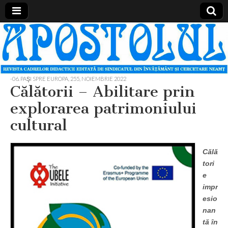
Apostolul
Revista
cadrelor
didactice
din
judetul
-06. PAŞI SPRE EUROPA
,
255, NOIEMBRIE 2022
Neamt
Călătorii – Abilitare prin
explorarea patrimoniului
cultural
Călă
tori
e
impr
esio
nan
tă în