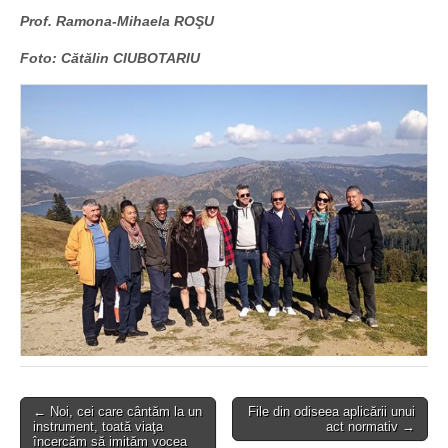
Prof. Ramona-Mihaela ROŞU
Foto: Cătălin CIUBOTARIU
Post
← Noi, cei care cântăm la un
File din odiseea aplicării unui
instrument, toată viaţa
act normativ →
navigation
încercăm să imităm vocea