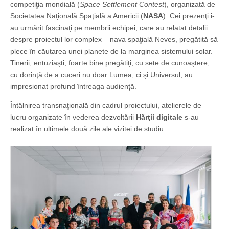
competiţia mondială (
Space Settlement Contest
), organizată de
Societatea Naţională Spaţială a Americii (
NASA
). Cei prezenţi i-
au urmărit fascinaţi pe membrii echipei, care au relatat detalii
despre proiectul lor complex – nava spaţială Neves, pregătită să
plece în căutarea unei planete de la marginea sistemului solar.
Tinerii, entuziaşti, foarte bine pregătiţi, cu sete de cunoaştere,
cu dorinţă de a cuceri nu doar Lumea, ci şi Universul, au
impresionat profund întreaga audienţă.
Întâlnirea transnaţională din cadrul proiectului, atelierele de
lucru organizate în vederea dezvoltării
Hărţii digitale
s-au
realizat în ultimele două zile ale vizitei de studiu.