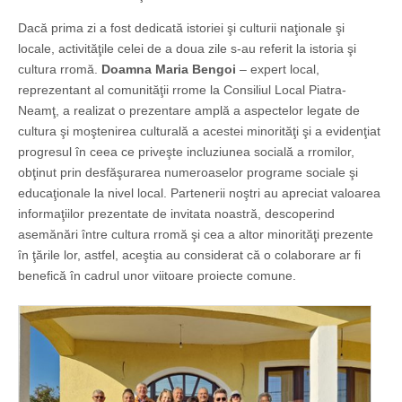
Dacă prima zi a fost dedicată istoriei şi culturii naţionale şi
locale, activităţile celei de a doua zile s-au referit la istoria şi
cultura rromă.
Doamna Maria Bengoi
– expert local,
reprezentant al comunităţii rrome la Consiliul Local Piatra-
Neamţ, a realizat o prezentare amplă a aspectelor legate de
cultura şi moştenirea culturală a acestei minorităţi şi a evidenţiat
progresul în ceea ce priveşte incluziunea socială a rromilor,
obţinut prin desfăşurarea numeroaselor programe sociale şi
educaţionale la nivel local. Partenerii noştri au apreciat valoarea
informaţiilor prezentate de invitata noastră, descoperind
asemănări între cultura rromă şi cea a altor minorităţi prezente
în ţările lor, astfel, aceş­tia au considerat că o colaborare ar fi
benefică în cadrul unor viitoare proiecte comune.