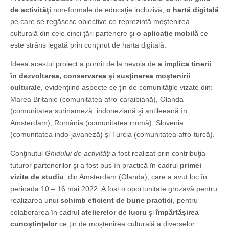
de activităţi
non-formale de educaţie incluzivă,
o hartă digitală
pe care se regăsesc obiective ce reprezintă moştenirea
culturală din cele cinci ţări partenere şi
o aplicaţie mobilă
ce
este strâns legată prin conţinut de harta digitală.
Ideea acestui proiect a pornit de la nevoia de
a implica tinerii
în dezvoltarea, conservarea şi susţinerea moştenirii
culturale
, evidenţiind aspecte ce ţin de comunităţile vizate din:
Marea Britanie (comunitatea afro-caraibiană), Olanda
(comunitatea surinameză, indoneziană şi antileeană în
Amsterdam), România (comunitatea rromă), Slovenia
(comunitatea indo-javaneză) şi Turcia (comunitatea afro-turcă).
Conţinutul
Ghidului de activităţi
a fost realizat prin contribuţia
tuturor partenerilor şi a fost pus în practică în cadrul
primei
vizite de studiu
, din Amsterdam (Olanda), care a avut loc în
perioada 10 – 16 mai 2022. A fost o oportunitate grozavă pentru
realizarea unui
schimb eficient de bune practici
, pentru
colaborarea în cadrul
atelierelor de lucru
şi
împărtăşirea
cunoştinţelor
ce ţin de moştenirea culturală a diverselor