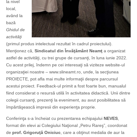
la nivel
local,
având la
bază
Ghidul de
activităţi
(primul produs intelectual rezultat în cadrul proiectului).
Menţionez că,
Sindicatul din Învăţământ Neamţ
a organizat
astfel de activităţi, cu trei grupe de cursanţi, în luna iunie 2022.
Cu acest prilej, îndemn pe cei interesaţi să viziteze website-ul
organizaţiei noastre – www.slineamt.ro, unde, la secţiunea
PROIECTE, pot afla mai multe informaţii despre parcursul
acestui proiect. Feedback-ul primit a fost foarte bun, manualul
fiind considerat o resursă utilă în activitatea didactică. Unii dintre
colegii cursanţi, prezenţi la eveniment, au avut posibilitatea să
împărtăşească impresii din experienţa proprie.
Conferinţa s-a încheiat cu prezentarea echipajului
NEVES
,
format din elevi ai Colegiului Naţional „Petru Rareş”, coordonat
de
prof. Grigoruţă Oniciuc
, care a obţinut medalia de aur la