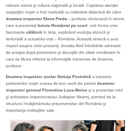
valoare istoria şi cultura naţională şi locală. Captarea atenţiei
oaspeţilor noştri a fost realizată cu măiestrie didactică de către
doamna inspector Elena Preda
– profesor doctorand în istorie,
care a prezentat
Istoria României pe scurt
, sub forma unei
fascinante
călătorii
în timp, explicând evoluţia istorică şi
teritorială a actualului stat – România. Această sinteză a avut
impact asupra celor prezenţi, dovada fiind întrebările adresate
de aceştia după prezentare şi discuţiile din zilele următoare în
care se făcea referire la informaţiile transmise de doamna
profesor.
Doamna inspector şcolar Steluţa Postolică
a transmis
partenerilor noştri urarea de bun venit din partea
doamnei
inspector general Florentina Luca-Moise
şi a prezentat rolul
şi activitatea Inspectoratului Judeţean Neamţ, pornind de la
structura învăţământului preuniversitar din România şi
importanţa instituţiilor sale.