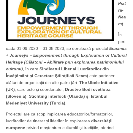
Piat
ra-
Nea
mţ
În
peri
oada 01.09.2020 – 31.08.2023, se derulează proiectul
Erasmus
+ Journeys – Empowerment through Exploration of Cultural
Heritage (Călătorii – Abilitare prin explorarea patrimoniului
cultural)
, în care
Sindicatul Liber al Lucrătorilor din
Învăţământ şi Cercetare Ştiinţifică Neamţ
este partener
alături de organizaţii din alte patru ţări:
The Ubele Initiative
(UK)
, care este şi coordonator,
Drustvo Bodi svetloba
(Slovenia), Stichting Interlock (Olanda) şi Istanbul
Medeniyet University (Turcia)
.
Proiectul are ca scop implicarea educatorilor/formatorilor,
lucrătorilor de tineret şi liderilor în explorarea
diversităţii
europene
privind moştenirea culturală şi tradiţiile, oferind