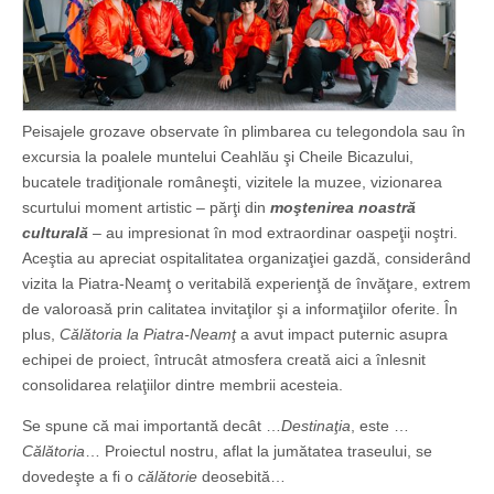
Peisajele grozave observate în plimbarea cu telegondola sau în
excursia la poalele muntelui Ceahlău şi Cheile Bicazului,
bucatele tradiţionale româneşti, vizitele la muzee, vizionarea
scurtului moment artistic – părţi din
moştenirea noastră
culturală
– au impresionat în mod extraordinar oaspeţii noştri.
Aceştia au apreciat ospitalitatea organizaţiei gazdă, considerând
vizita la Piatra-Neamţ o veritabilă experienţă de învăţare, extrem
de valoroasă prin calitatea invitaţilor şi a informaţiilor oferite. În
plus,
Călătoria la Piatra-Neamţ
a avut impact puternic asupra
echipei de proiect, întrucât atmosfera creată aici a înlesnit
consolidarea relaţiilor dintre membrii acesteia.
Se spune că mai importantă decât …
Destinaţia
, este …
Călătoria
… Proiectul nostru, aflat la jumătatea traseului, se
dovedeşte a fi o
călătorie
deosebită…