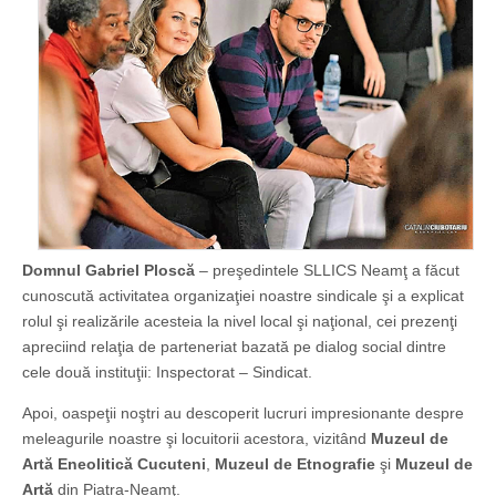
Domnul Gabriel Ploscă
– preşedintele SLLICS Neamţ a făcut
cunoscută activitatea organizaţiei noastre sindicale şi a explicat
rolul şi realizările acesteia la nivel local şi naţional, cei prezenţi
apreciind relaţia de parteneriat bazată pe dialog social dintre
cele două instituţii: Inspectorat – Sindicat.
Apoi, oaspeţii noştri au descoperit lucruri impresionante despre
meleagurile noastre şi locuitorii acestora, vizitând
Muzeul de
Artă Eneolitică Cucuteni
,
Muzeul de Etnografie
şi
Muzeul de
Artă
din Piatra-Neamţ.