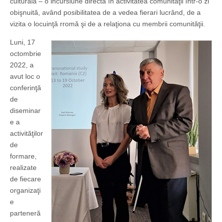
culturală – o incursiune directă în activitatea comunităţii într-o zi
obişnuită, având posibilitatea de a vedea fierari lucrând, de a
vizita o locuinţă rromă şi de a relaţiona cu membrii comunităţii.
Luni, 17
octombrie
2022, a
avut loc o
conferinţă
de
diseminar
e a
activităţilor
de
formare,
realizate
de fiecare
organizaţi
e
parteneră