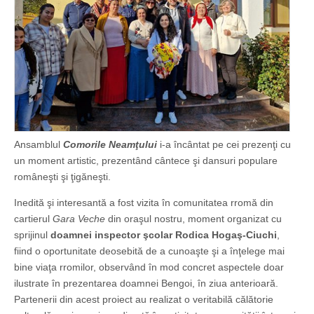
Ansamblul
Comorile Neamţului
i-a încântat pe cei prezenţi cu
un moment artistic, prezentând cântece şi dansuri populare
româneşti şi ţigăneşti.
Inedită şi interesantă a fost vizita în comunitatea rromă din
cartierul
Gara Veche
din oraşul nostru, moment organizat cu
sprijinul
doamnei inspector şcolar Rodica Hogaş-Ciuchi
,
fiind o oportunitate deosebită de a cunoaşte şi a înţelege mai
bine viaţa rromilor, observând în mod concret aspectele doar
ilustrate în prezentarea doamnei Bengoi, în ziua anterioară.
Partenerii din acest proiect au realizat o veritabilă călătorie