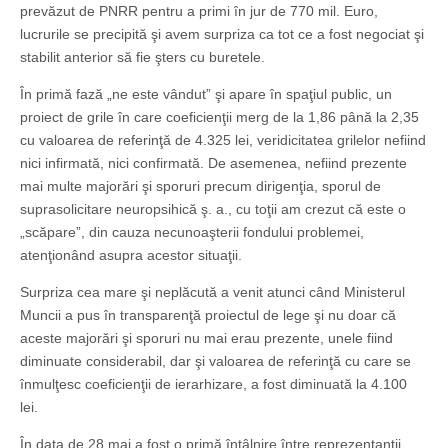
prevăzut de PNRR pentru a primi în jur de 770 mil. Euro,
lucrurile se precipită şi avem surpriza ca tot ce a fost negociat şi
stabilit anterior să fie şters cu buretele.
În primă fază „ne este vândut” şi apare în spaţiul public, un
proiect de grile în care coeficienţii merg de la 1,86 până la 2,35
cu valoarea de referinţă de 4.325 lei, veridicitatea grilelor nefiind
nici infirmată, nici confirmată. De asemenea, nefiind prezente
mai multe majorări şi sporuri precum dirigenţia, sporul de
suprasolicitare neuropsihică ş. a., cu toţii am crezut că este o
„scăpare”, din cauza necunoaşterii fondului problemei,
atenţionând asupra acestor situaţii.
Surpriza cea mare şi neplăcută a venit atunci când Ministerul
Muncii a pus în transparenţă proiectul de lege şi nu doar că
aceste majorări şi sporuri nu mai erau prezente, unele fiind
diminuate considerabil, dar şi valoarea de referinţă cu care se
înmulţesc coeficienţii de ierarhizare, a fost diminuată la 4.100
lei.
În data de 28 mai a fost o primă întâlnire între reprezentanţii