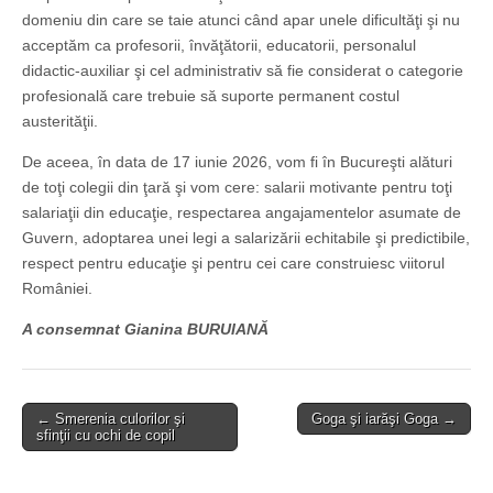
domeniu din care se taie atunci când apar unele dificultăţi şi nu
acceptăm ca profesorii, învăţătorii, educatorii, personalul
didactic-auxiliar şi cel administrativ să fie considerat o categorie
profesională care trebuie să suporte permanent costul
austerităţii.
De aceea, în data de 17 iunie 2026, vom fi în Bucureşti alături
de toţi colegii din ţară şi vom cere: salarii motivante pentru toţi
salariaţii din educaţie, respectarea angajamentelor asumate de
Guvern, adoptarea unei legi a salarizării echitabile şi predictibile,
respect pentru educaţie şi pentru cei care construiesc viitorul
României.
A consemnat Gianina BURUIANĂ
Post
← Smerenia culorilor şi
Goga şi iarăşi Goga →
sfinţii cu ochi de copil
navigation