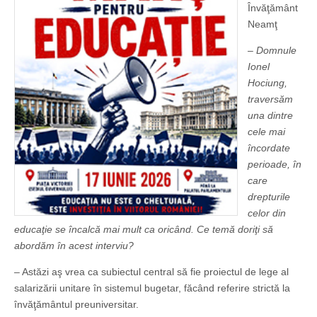
Învăţământ
Neamţ
– Domnule
Ionel
Hociung,
traversăm
una dintre
cele mai
încordate
perioade, în
care
drepturile
celor din
educaţie se încalcă mai mult ca oricând. Ce temă doriţi să
abordăm în acest interviu?
– Astăzi aş vrea ca subiectul central să fie proiectul de lege al
salarizării unitare în sistemul bugetar, făcând referire strictă la
învăţământul preuniversitar.