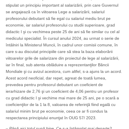
stipulat un principiu important al salarizării, prin care Guvernul
se angajează ca în viitoarea Lege a salarizării, salariul
profesorului debutant să fie egal cu salariul mediu brut pe
economie, iar salariul profesorului cu studii superioare, grad
didactic I şi cu vechimea peste 25 de ani să fie similar cu cel al
medicului specialist. În cursul anului 2024, au urmat o serie de
întâlniri la Ministerul Muncii, în cadrul unor comisii comune, în
care s-au discutat principiile care să stea la baza elaborării
viitoarelor grile de salarizare din proiectul de lege al salarizării,
iar în final, sub atenta oblăduire a reprezentanţilor Băncii
Mondiale şi cu avizul acestora, cum altfel, s-a ajuns la un acord.
Acest acord neoficial, dar repet, agreat de toată lumea,
prevedea pentru profesorul debutant un coeficient de
ierarhizare de 2,76 şi un coeficient de 4,06 pentru un profesor
cu grad didactic I şi vechime mai mare de 25 ani, pe o scară a
coeficienţilor de la 1 la 8, valoarea de referinţă fiind egală cu
salariul minim brut pe economie, ceea ce ar fi condus la
respectarea principiului enunţat în OUG 57/ 2023.
– Până aici totul sună bine. Ce s-a întâmplat mai departe?