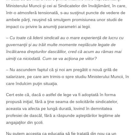
Ministerului Muncii şi cei ai Sindicatelor din învăţământ, în care,
într-o atmosferă tensionată, s-au susţinut puncte de vedere de
ambele părţi, reuşind să smulgem promisiunea unor studii de
impact cu privire la anumiţi parametri ai legii.
– Cu toate că liderii sindicali au o mare experienţă de lucru cu
guvernanţii şi au trăit multe momente neplăcute legate de
încălcarea drepturilor dascălilor, cred că acum au rămas mai
uimiţi ca niciodată. Cum se va acţiona pe viitor?
– Nu ascundem faptul că şi noi am pregătit o nouă grilă de
salarizare, pe care am trimis-o spre studiu Ministerului Muncii, în
care îndulcim puţin situaţia.
Cert este că, dacă o astfel de lege va fi adoptată în forma
propusă iniţial, fără a ţine seama de solicitările sindicatelor,
aceasta va afecta pe lungă durată, lovind în demnitatea
profesiei de dascăl, fără a răspunde aşteptărilor legitime ale
angajaţilor din şcoli.
Nu putem accepta ca educaţia să fie tratată din nou ca un