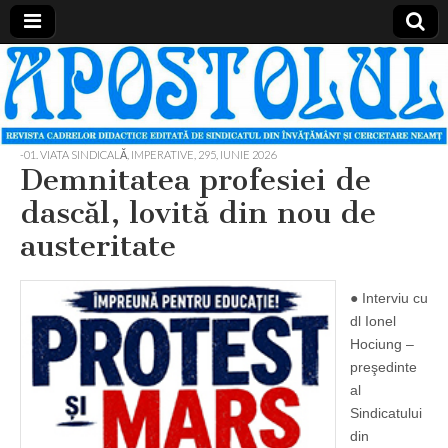
Apostolul
Revista
cadrelor
didactice
din
judetul
-01. VIATA SINDICALĂ, IMPERATIVE
,
295, IUNIE 2026
Neamt
Demnitatea profesiei de
dascăl, lovită din nou de
austeritate
● Interviu cu
dl Ionel
Hociung –
preşedinte
al
Sindicatului
din