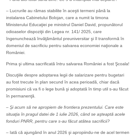
– Lucrurile au rămas stabilite în aceşti termeni până la
instalarea Cabinetului Bolojan, care a numit la timona
Ministerului Educaţiei pe ministrul Daniel David, propunătorul
odioaselor dispoziţii din Legea nr. 141/ 2025, care
îngenunchează învăţământul preuniversitar şi îl transformă în
domeniul de sacrificiu pentru salvarea economiei naţionale a
României.
Prima şi ultima sacrificată întru salvarea României a fost Şcoala!
Discuţiile despre adoptarea legii de salarizare pentru bugetari
au fost trecute în plan secund în acea perioadă, chiar dacă
promisiuni că va fi o lege bună şi adoptată în timp util s-au făcut
în permanenţă.
– Şi acum să ne apropiem de frontiera prezentului. Care este
situaţia în pragul datei de 1 iulie 2026, când se aşteaptă acele
fonduri PNRR, pentru care s-au făcut atâtea sacrificii?
– Iată că ajungând în anul 2026 şi apropiindu-ne de acel termen