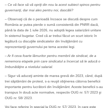
–
Ce vă face să vă opriţi din nou la acest subiect spinos pentru
guvernanţi, dar mai ales pentru noi, dascălii?
– Observaţi că de o perioadă încoace se discută despre cum
România ar putea pierde o sumă consistentă din PNRR dacă,
până la data de 1 iulie 2026, nu adoptă legea salarizării unitare
în sistemul bugetar. Cred că ar trebui făcut un scurt istoric în
legătură cu discuţiile sindicatelor din învăţământ cu
reprezentanţii guvernului pe tema acestei legi.
– Ar fi ceva foarte lămuritor pentru membrii de sindicat, de a
rememora etapele prin care sindicatul a încercat să le aducă o
îmbunătăţire a nivelului salarial.
– Sigur vă aduceţi aminte de marea grevă din 2023, când, după
trei săptămâni de protest, s-a reuşit obţinerea câtorva beneficii
importante pentru lucrătorii din învăţământ. Aceste beneficii s-au
transpus în două acte normative, respectiv OUG nr. 57/ 2023 şi
OUG nr. 58/ 2023.
Voi face referire în special la OUG nr. 57/ 2023, în care este