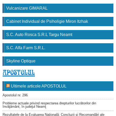
Vulcanizare GIMARAL
Cabinet Individual de Psiholigie Miron Itzhak
S.C. Auto Rosca S.R.L Targu Neamt
S.C. Alfa Farm S.R.L.
Skyline Optique
Ultimele articole APOSTOLUL
Apostolul nr. 296
Probleme actuale privind respectarea drepturilor lucrătorilor din
învăţământ, în judeţul Neamţ
Rezultatele de la Evaluarea Naţională: Concluzii şi Recomandări ale