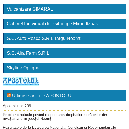
Vulcanizare GIMARAL
Cabinet Individual de Psiholigie Miron Itzhak
S.C. Auto Rosca S.R.L Targu Neamt
S.C. Alfa Farm S.R.L.
Skyline Optique
Ultimele articole APOSTOLUL
Apostolul nr. 296
Probleme actuale privind respectarea drepturilor lucrătorilor din
învăţământ, în judeţul Neamţ
Rezultatele de la Evaluarea Naţională: Concluzii şi Recomandări ale