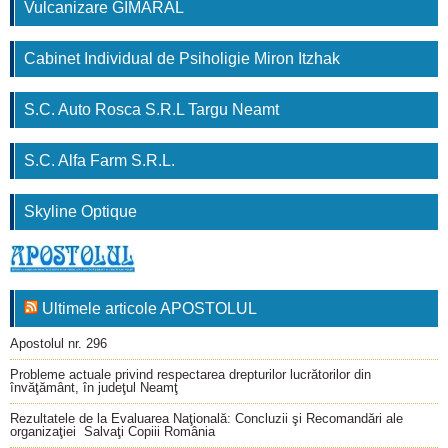
Vulcanizare GIMARAL
Cabinet Individual de Psiholigie Miron Itzhak
S.C. Auto Rosca S.R.L Targu Neamt
S.C. Alfa Farm S.R.L.
Skyline Optique
Ultimele articole APOSTOLUL
Apostolul nr. 296
Probleme actuale privind respectarea drepturilor lucrătorilor din
învăţământ, în judeţul Neamţ
Rezultatele de la Evaluarea Naţională: Concluzii şi Recomandări ale
organizaţiei Salvaţi Copiii România