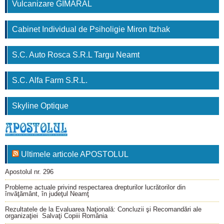
Vulcanizare GIMARAL
Cabinet Individual de Psiholigie Miron Itzhak
S.C. Auto Rosca S.R.L Targu Neamt
S.C. Alfa Farm S.R.L.
Skyline Optique
Ultimele articole APOSTOLUL
Apostolul nr. 296
Probleme actuale privind respectarea drepturilor lucrătorilor din
învăţământ, în judeţul Neamţ
Rezultatele de la Evaluarea Naţională: Concluzii şi Recomandări ale
organizaţiei Salvaţi Copiii România