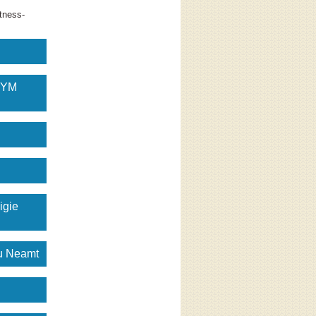
tness-
GYM
igie
gu Neamt