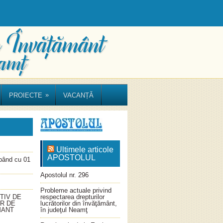
»
PROIECTE
VACANȚĂ
Ultimele articole
APOSTOLUL
ând cu 01
Apostolul nr. 296
Probleme actuale privind
TIV DE
respectarea drepturilor
OR DE
lucrătorilor din învăţământ,
MANT
în judeţul Neamţ