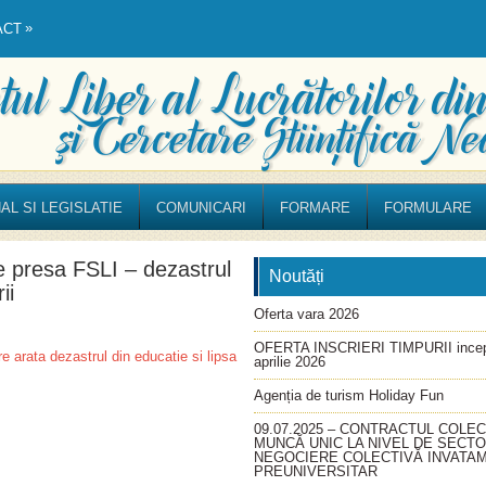
»
ACT
AL SI LEGISLATIE
COMUNICARI
FORMARE
FORMULARE
 presa FSLI – dezastrul
Noutăți
ii
Oferta vara 2026
OFERTA INSCRIERI TIMPURII incep
rata dezastrul din educatie si lipsa
aprilie 2026
Agenția de turism Holiday Fun
09.07.2025 – CONTRACTUL COLEC
MUNCĂ UNIC LA NIVEL DE SECT
NEGOCIERE COLECTIVĂ INVATA
PREUNIVERSITAR