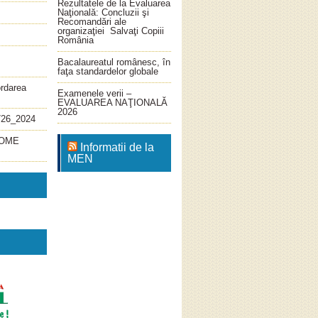
Rezultatele de la Evaluarea
Naţională: Concluzii şi
Recomandări ale
organizaţiei Salvaţi Copiii
România
Bacalaureatul românesc, în
faţa standardelor globale
ordarea
Examenele verii –
EVALUAREA NAŢIONALĂ
2026
726_2024
4_OME
Informatii de la
MEN