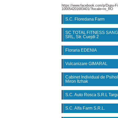
https://www.facebook.com/p/Dupu-Fi
100054201683401/?locale=ro_RO
S.C. Floredana Farm
SC TOTAL FITNESS SAN
SRL, Str. Cuejdi 2
Floraria EDENIA
Vulcanizare GIMARAL
Cabinet Individual de Psihol
Miron Itzhak
S.C. Auto Rosca S.R.L Tar
S.C. Alfa Farm S.R.L.