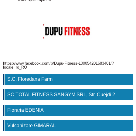
https://www.facebook.com/p/Dupu-Fitness-100054201683401/?
locale=ro_RO
S.C. Floredana Farm
SC TOTAL FITNESS SANGYM SRL, Str. Cuejdi 2
Floraria EDENIA
Vulcanizare GIMARAL