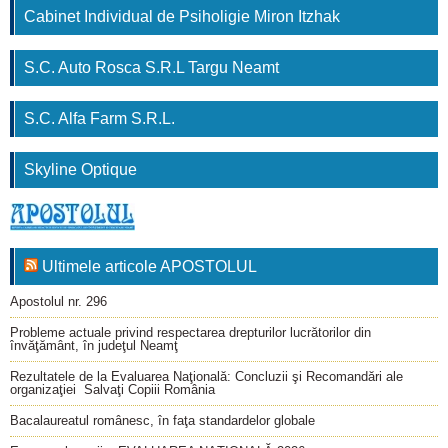
Cabinet Individual de Psiholigie Miron Itzhak
S.C. Auto Rosca S.R.L Targu Neamt
S.C. Alfa Farm S.R.L.
Skyline Optique
Ultimele articole APOSTOLUL
Apostolul nr. 296
Probleme actuale privind respectarea drepturilor lucrătorilor din
învăţământ, în judeţul Neamţ
Rezultatele de la Evaluarea Naţională: Concluzii şi Recomandări ale
organizaţiei Salvaţi Copiii România
Bacalaureatul românesc, în faţa standardelor globale