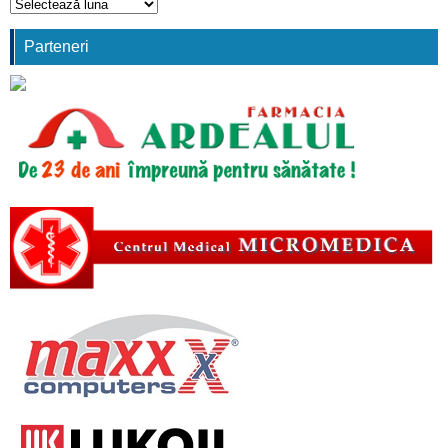
Arhivă
comunicări
Parteneri