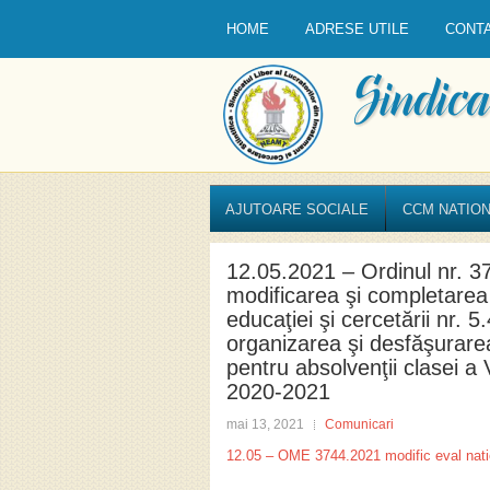
HOME
ADRESE UTILE
CONT
AJUTOARE SOCIALE
CCM NATION
12.05.2021 – Ordinul nr. 3
modificarea şi completarea 
educaţiei şi cercetării nr. 
organizarea şi desfăşurarea
pentru absolvenţii clasei a 
2020-2021
mai 13, 2021
Comunicari
12.05 – OME 3744.2021 modific eval nati