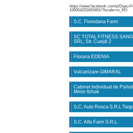
https://www.facebook.com/p/Dupu-Fi
100054201683401/?locale=ro_RO
S.C. Floredana Farm
SC TOTAL FITNESS SAN
SRL, Str. Cuejdi 2
Floraria EDENIA
Vulcanizare GIMARAL
Cabinet Individual de Psihol
Miron Itzhak
S.C. Auto Rosca S.R.L Tar
S.C. Alfa Farm S.R.L.