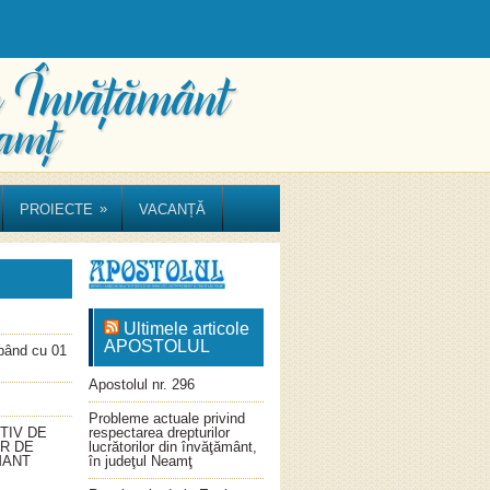
»
PROIECTE
VACANȚĂ
Ultimele articole
APOSTOLUL
ând cu 01
Apostolul nr. 296
Probleme actuale privind
TIV DE
respectarea drepturilor
OR DE
lucrătorilor din învăţământ,
MANT
în judeţul Neamţ