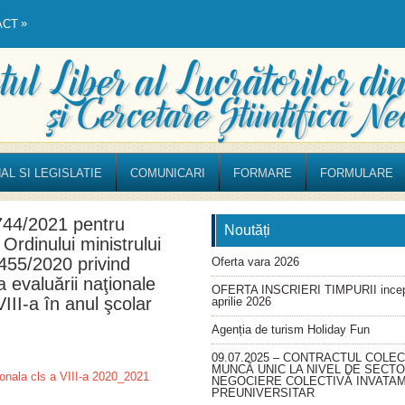
»
ACT
AL SI LEGISLATIE
COMUNICARI
FORMARE
FORMULARE
744/2021 pentru
Noutăți
Ordinului ministrului
5.455/2020 privind
Oferta vara 2026
 evaluării naţionale
OFERTA INSCRIERI TIMPURII incep
VIII-a în anul şcolar
aprilie 2026
Agenția de turism Holiday Fun
09.07.2025 – CONTRACTUL COLEC
MUNCĂ UNIC LA NIVEL DE SECT
onala cls a VIII-a 2020_2021
NEGOCIERE COLECTIVĂ INVATA
PREUNIVERSITAR