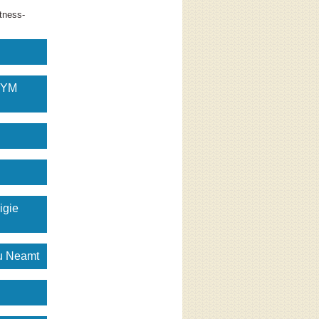
tness-
GYM
igie
gu Neamt