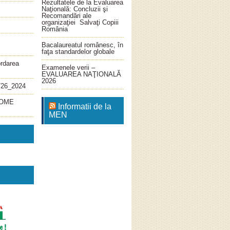
Rezultatele de la Evaluarea
Naţională: Concluzii şi
Recomandări ale
organizaţiei Salvaţi Copiii
România
Bacalaureatul românesc, în
faţa standardelor globale
ordarea
Examenele verii –
EVALUAREA NAŢIONALĂ
2026
726_2024
4_OME
Informatii de la
MEN