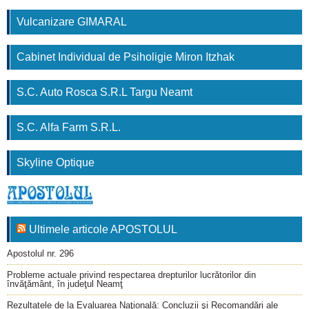
Vulcanizare GIMARAL
Cabinet Individual de Psiholigie Miron Itzhak
S.C. Auto Rosca S.R.L Targu Neamt
S.C. Alfa Farm S.R.L.
Skyline Optique
Ultimele articole APOSTOLUL
Apostolul nr. 296
Probleme actuale privind respectarea drepturilor lucrătorilor din
învăţământ, în judeţul Neamţ
Rezultatele de la Evaluarea Naţională: Concluzii şi Recomandări ale