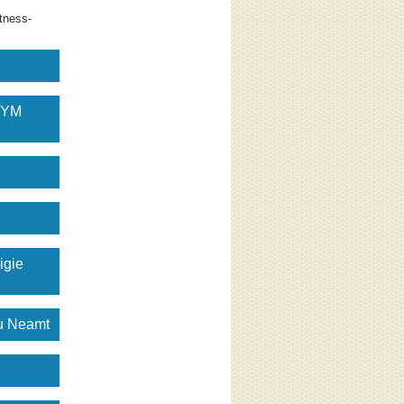
tness-
GYM
igie
gu Neamt