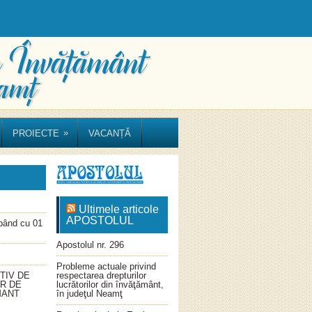
»
PROIECTE
VACANȚĂ
Ultimele articole
APOSTOLUL
ând cu 01
Apostolul nr. 296
Probleme actuale privind
TIV DE
respectarea drepturilor
OR DE
lucrătorilor din învăţământ,
MANT
în judeţul Neamţ