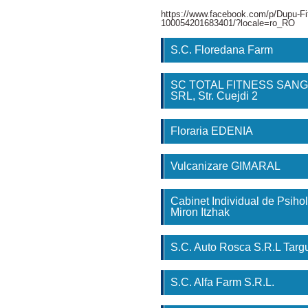
https://www.facebook.com/p/Dupu-Fi
100054201683401/?locale=ro_RO
S.C. Floredana Farm
SC TOTAL FITNESS SAN
SRL, Str. Cuejdi 2
Floraria EDENIA
Vulcanizare GIMARAL
Cabinet Individual de Psihol
Miron Itzhak
S.C. Auto Rosca S.R.L Tar
S.C. Alfa Farm S.R.L.