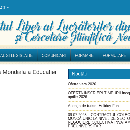
»
ACT
AL SI LEGISLATIE
COMUNICARI
FORMARE
FORMULARE
a Mondiala a Educatiei
Noutăți
Oferta vara 2026
OFERTA INSCRIERI TIMPURII incep
aprilie 2026
Agenția de turism Holiday Fun
09.07.2025 – CONTRACTUL COLEC
MUNCĂ UNIC LA NIVEL DE SECT
NEGOCIERE COLECTIVĂ INVATA
PREUNIVERSITAR