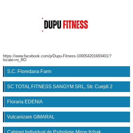
https://www.facebook.com/p/Dupu-Fitness-100054201683401/?
locale=ro_RO
S.C. Floredana Farm
SC TOTAL FITNESS SANGYM SRL, Str. Cuejdi 2
Floraria EDENIA
Vulcanizare GIMARAL
Cabinet Individual de Psiholigie Miron Itzhak