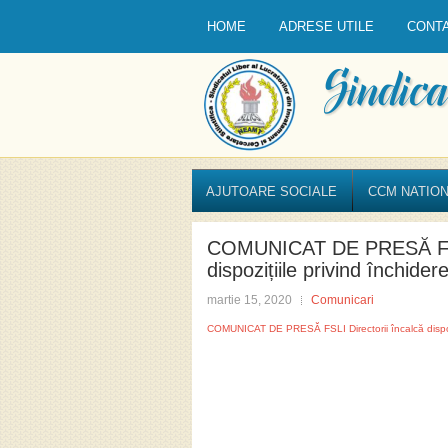
HOME
ADRESE UTILE
CONT
AJUTOARE SOCIALE
CCM NATION
COMUNICAT DE PRESĂ FSLI
dispozițiile privind închidere
martie 15, 2020
Comunicari
COMUNICAT DE PRESĂ FSLI Directorii încalcă dispoziț