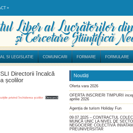
»
ACT
AL SI LEGISLATIE
COMUNICARI
FORMARE
FORMULARE
 Directorii încalcă
Noutăți
a școlilor
Oferta vara 2026
OFERTA INSCRIERI TIMPURII incep
iile privind închiderea școlilor
Descarcă
aprilie 2026
Agenția de turism Holiday Fun
09.07.2025 – CONTRACTUL COLEC
MUNCĂ UNIC LA NIVEL DE SECT
NEGOCIERE COLECTIVĂ INVATA
PREUNIVERSITAR