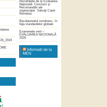
Rezultatele de la Evaluarea
Naţională: Concluzii şi
Recomandări ale
organizaţiei Salvaţi Copiii
România
Bacalaureatul românesc, în
faţa standardelor globale
ordarea
Examenele verii –
EVALUAREA NAŢIONALĂ
2026
726_2024
4_OME
Informatii de la
MEN