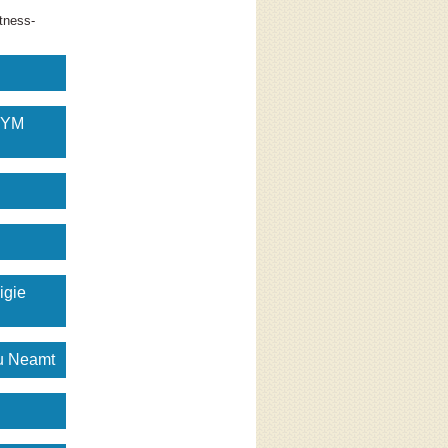
tness-
GYM
igie
gu Neamt