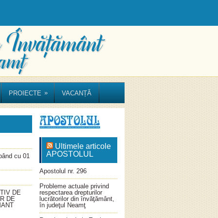
»
PROIECTE
VACANȚĂ
Ultimele articole
APOSTOLUL
ând cu 01
Apostolul nr. 296
Probleme actuale privind
TIV DE
respectarea drepturilor
OR DE
lucrătorilor din învăţământ,
MANT
în judeţul Neamţ