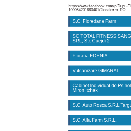
https://www.facebook.com/p/Dupu-Fi
100054201683401/?locale=ro_RO
S.C. Floredana Farm
SC TOTAL FITNESS SAN
SRL, Str. Cuejdi 2
Floraria EDENIA
Vulcanizare GIMARAL
Cabinet Individual de Psihol
Miron Itzhak
S.C. Auto Rosca S.R.L Tar
S.C. Alfa Farm S.R.L.