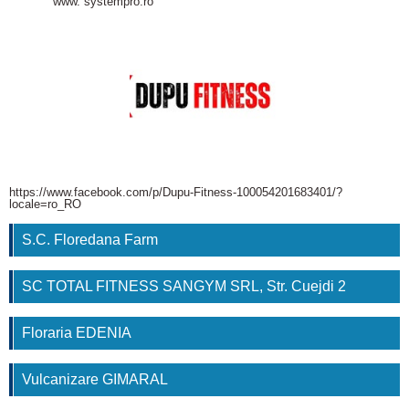
www. systempro.ro
https://www.facebook.com/p/Dupu-Fitness-100054201683401/?
locale=ro_RO
S.C. Floredana Farm
SC TOTAL FITNESS SANGYM SRL, Str. Cuejdi 2
Floraria EDENIA
Vulcanizare GIMARAL