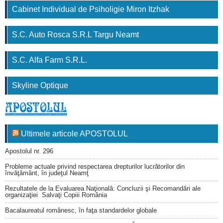
Cabinet Individual de Psiholigie Miron Itzhak
S.C. Auto Rosca S.R.L Targu Neamt
S.C. Alfa Farm S.R.L.
Skyline Optique
Ultimele articole APOSTOLUL
Apostolul nr. 296
Probleme actuale privind respectarea drepturilor lucrătorilor din
învăţământ, în judeţul Neamţ
Rezultatele de la Evaluarea Naţională: Concluzii şi Recomandări ale
organizaţiei Salvaţi Copiii România
Bacalaureatul românesc, în faţa standardelor globale