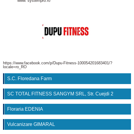
www. systempro.ro
https://www.facebook.com/p/Dupu-Fitness-100054201683401/?
locale=ro_RO
S.C. Floredana Farm
SC TOTAL FITNESS SANGYM SRL, Str. Cuejdi 2
Floraria EDENIA
Vulcanizare GIMARAL