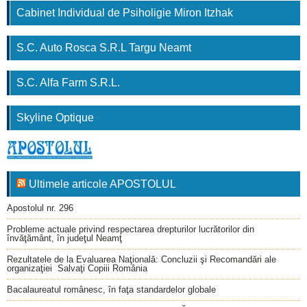
Cabinet Individual de Psiholigie Miron Itzhak
S.C. Auto Rosca S.R.L Targu Neamt
S.C. Alfa Farm S.R.L.
Skyline Optique
Ultimele articole APOSTOLUL
Apostolul nr. 296
Probleme actuale privind respectarea drepturilor lucrătorilor din
învăţământ, în judeţul Neamţ
Rezultatele de la Evaluarea Naţională: Concluzii şi Recomandări ale
organizaţiei Salvaţi Copiii România
Bacalaureatul românesc, în faţa standardelor globale