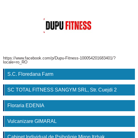
https://www.facebook.com/p/Dupu-Fitness-100054201683401/?
locale=ro_RO
S.C. Floredana Farm
SC TOTAL FITNESS SANGYM SRL, Str. Cuejdi 2
Floraria EDENIA
Vulcanizare GIMARAL
Cabinet Individual de Psiholigie Miron Itzhak