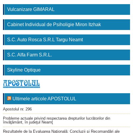
Vulcanizare GIMARAL
Cabinet Individual de Psiholigie Miron Itzhak
S.C. Auto Rosca S.R.L Targu Neamt
S.C. Alfa Farm S.R.L.
Skyline Optique
Ultimele articole APOSTOLUL
Apostolul nr. 296
Probleme actuale privind respectarea drepturilor lucrătorilor din
învăţământ, în judeţul Neamţ
Rezultatele de la Evaluarea Naţională: Concluzii şi Recomandări ale