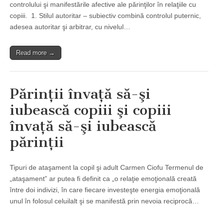
controlului şi manifestările afective ale părinţilor în relaţiile cu
copiii. 1. Stilul autoritar – subiectiv combină controlul puternic,
adesea autoritar şi arbitrar, cu nivelul…
Read more →
Părinţii învaţă să-şi
iubească copiii şi copiii
învaţă să-şi iubească
părinţii
Tipuri de ataşament la copil şi adult Carmen Ciofu Termenul de
„ataşament” ar putea fi definit ca „o relaţie emoţională creată
între doi indivizi, în care fiecare investeşte energia emoţională
unul în folosul celuilalt şi se manifestă prin nevoia reciprocă…