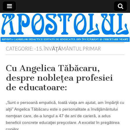
Apostolul
Revista
cadrelor
didactice
din
judetul
Neamt
CATEGORIE:
-15. ÎNVĂŢĂMÂNTUL PRIMAR
Cu Angelica Tăbăcaru,
despre nobleţea profesiei
de educatoare:
„Sunt o persoană empatică, toată viaţa am ajutat, am împărţit cu
alţii” Angelica Tăbăcaru este o personalitate a învăţământului
nemţean care, de-a lungul a 47 de ani de carieră, a adus
beneficii concrete educaţiei preşcolare. A excelat în pregătirea
copiilor…