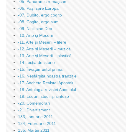
-05. Panoramic romașcan
-06. Paşi spre Europa
-07. Dubito, ergo cogito
-08. Cogito, ergo sum
-09. Nihil sine Deo
-10. Arte şi Meserii
-11. Arte şi Meserii – litere
-12. Arte şi Meserii – muzică
-13. Arte şi Meserii – plastică
-14 Lecţia de istorie
-15. Învăţământul primar
-16. Nesfârşita noastră tranziţie
-17. Ancheta Revistei Apostolul
-18. Antologia revistei Apostolul
-19. Eseuri, studii şi sinteze
-20. Comemorări
-21. Divertisment
133, Ianuarie 2011
134, Februarie 2011
135, Martie 2011