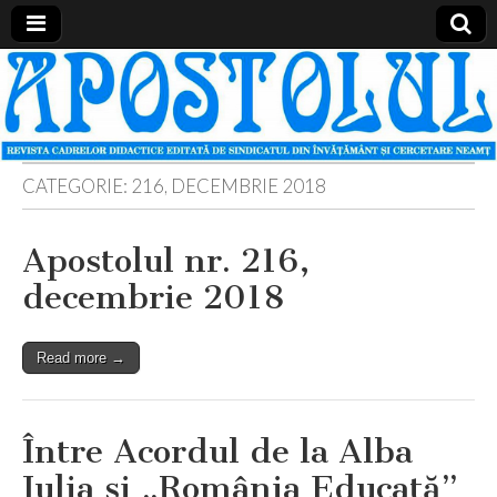
Apostolul
Revista
cadrelor
didactice
din
judetul
Neamt
CATEGORIE:
216, DECEMBRIE 2018
Apostolul nr. 216,
decembrie 2018
Read more →
Între Acordul de la Alba
Iulia şi „România Educată”