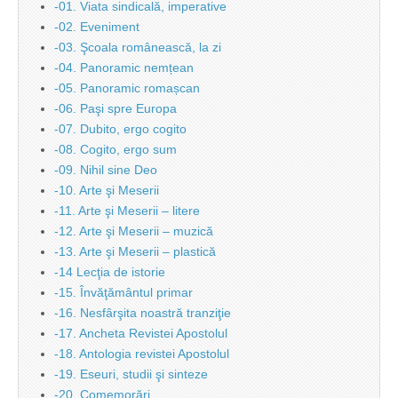
-01. Viata sindicală, imperative
-02. Eveniment
-03. Şcoala românească, la zi
-04. Panoramic nemțean
-05. Panoramic romașcan
-06. Paşi spre Europa
-07. Dubito, ergo cogito
-08. Cogito, ergo sum
-09. Nihil sine Deo
-10. Arte şi Meserii
-11. Arte şi Meserii – litere
-12. Arte şi Meserii – muzică
-13. Arte şi Meserii – plastică
-14 Lecţia de istorie
-15. Învăţământul primar
-16. Nesfârşita noastră tranziţie
-17. Ancheta Revistei Apostolul
-18. Antologia revistei Apostolul
-19. Eseuri, studii şi sinteze
-20. Comemorări