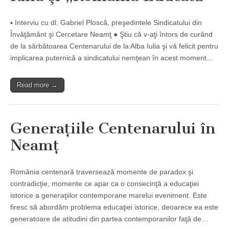
▪ Interviu cu dl. Gabriel Ploscă, preşedintele Sindicatului din
Învăţământ şi Cercetare Neamţ ● Ştiu că v-aţi întors de curând
de la sărbătoarea Centenarului de la Alba Iulia şi vă felicit pentru
implicarea puternică a sindicatului nemţean în acest moment…
Read more →
Generaţiile Centenarului în
Neamţ
România centenară traversează momente de paradox şi
contradicţie, momente ce apar ca o consecinţă a educaţiei
istorice a generaţiilor contemporane marelui eveniment. Este
firesc să abordăm problema educaţiei istorice, deoarece ea este
generatoare de atitudini din partea contemporanilor faţă de…