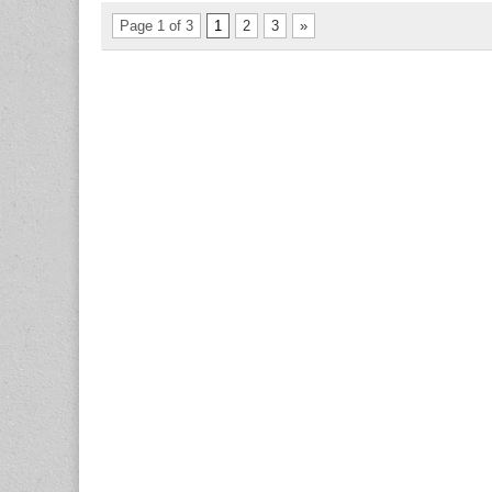
Page 1 of 3
1
2
3
»