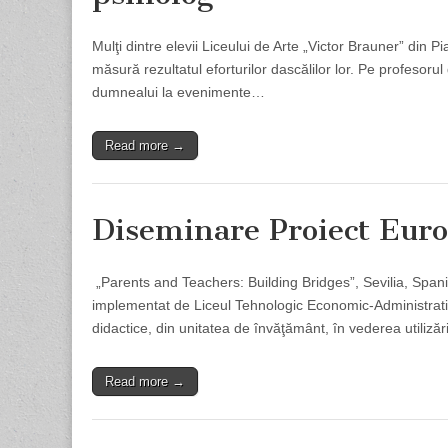
Mulţi dintre elevii Liceului de Arte „Victor Brauner” din 
măsură rezultatul eforturilor dascălilor lor. Pe profesor
dumnealui la evenimente…
Read more →
Diseminare Proiect Eur
„Parents and Teachers: Building Bridges”, Sevilia, Sp
implementat de Liceul Tehnologic Economic-Administrat
didactice, din unitatea de învăţământ, în vederea utiliză
Read more →