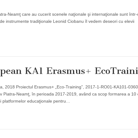
Piatra-Neamţ care au cucerit scenele naţionale şi internaţionale sunt într
ul de instrumente tradiţionale Leonid Ciobanu îl vedem deseori cu elevii
opean KA1 Erasmus+ EcoTrain
ania, 2018 Proiectul Erasmus+ „Eco-Training”, 2017-1-RO01-KA101-036
iv Piatra-Neamţ, în perioada 2017-2019, având ca scop formarea a 10
rii platformelor educaţionale pentru…