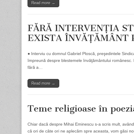
Read more →
FĂRĂ INTERVENŢIA ST
EXISTA ÎNVĂŢĂMÂNT 
● Interviu cu domnul Gabriel Ploscă, preşedintele Sindic
împreună despre blestemele învăţământului românesc. Par
fără a…
Read more →
Teme religioase în poez
Chiar dacă despre Mihai Eminescu s-a scris mult, având î
că ori de câte ori ne aplecăm spre aceasta, vom găsi no