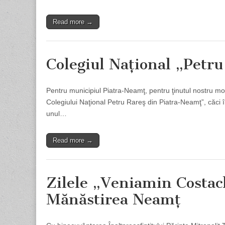
Read more →
Colegiul Naţional „Petru
Pentru municipiul Piatra-Neamţ, pentru ţinutul nostru mo
Colegiului Naţional Petru Rareş din Piatra-Neamţ”, căci î
unul…
Read more →
Zilele „Veniamin Costach
Mănăstirea Neamţ