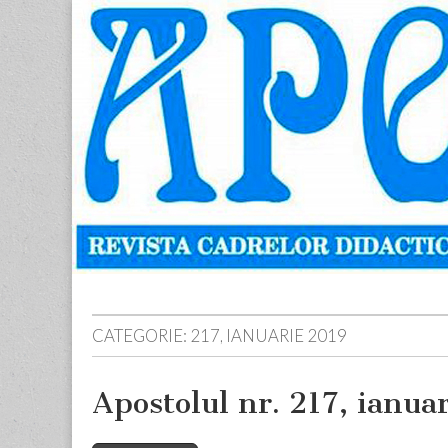
Apostolul
Revista
cadrelor
didactice
din
judetul
Neamt
Skip
Main
to
menu
content
CATEGORIE:
217, IANUARIE 2019
Apostolul nr. 217, ianua