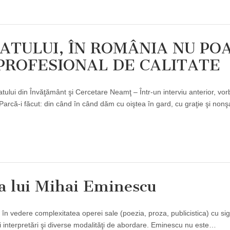
ATULUI, ÎN ROMÂNIA NU PO
PROFESIONAL DE CALITATE
atului din Învăţământ şi Cercetare Neamţ – Într-un interviu anterior, v
că-i făcut: din când în când dăm cu oiştea în gard, cu graţie şi nonş
ia lui Mihai Eminescu
n vedere complexitatea operei sale (poezia, proza, publicistica) cu si
i interpretări şi diverse modalităţi de abordare. Eminescu nu este…