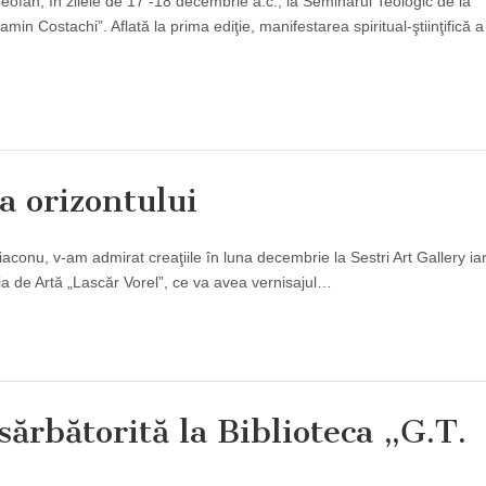
Teofan, în zilele de 17 -18 decembrie a.c., la Seminarul Teologic de la
min Costachi”. Aflată la prima ediţie, manifestarea spiritual-ştiinţifică a
a orizontului
conu, v-am admirat creaţiile în luna decembrie la Sestri Art Gallery i
ia de Artă „Lascăr Vorel”, ce va avea vernisajul…
sărbătorită la Biblioteca „G.T.