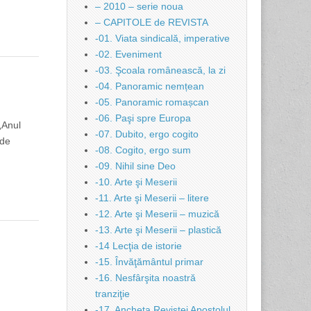
– 2010 – serie noua
– CAPITOLE de REVISTA
-01. Viata sindicală, imperative
-02. Eveniment
-03. Şcoala românească, la zi
-04. Panoramic nemțean
-05. Panoramic romașcan
-06. Paşi spre Europa
„Anul
-07. Dubito, ergo cogito
 de
-08. Cogito, ergo sum
-09. Nihil sine Deo
-10. Arte şi Meserii
-11. Arte şi Meserii – litere
-12. Arte şi Meserii – muzică
-13. Arte şi Meserii – plastică
-14 Lecţia de istorie
-15. Învăţământul primar
-16. Nesfârşita noastră
tranziţie
-17. Ancheta Revistei Apostolul