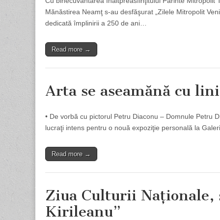
Cu binecuvântarea Înaltpreasfinţitului Părinte Mitropolit 
Mănăstirea Neamţ s-au desfăşurat „Zilele Mitro­po­lit Venia
dedicată împlinirii a 250 de ani…
Read more →
Arta se aseamănă cu lini
• De vorbă cu pictorul Petru Diaconu – Domnule Petru Dia
lucraţi intens pentru o nouă expoziţie personală la Galer
Read more →
Ziua Culturii Naţionale, 
Kirileanu”