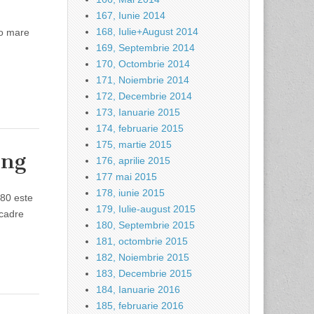
167, Iunie 2014
168, Iulie+August 2014
-o mare
169, Septembrie 2014
170, Octombrie 2014
171, Noiembrie 2014
172, Decembrie 2014
173, Ianuarie 2015
174, februarie 2015
175, martie 2015
ing
176, aprilie 2015
177 mai 2015
178, iunie 2015
080 este
179, Iulie-august 2015
 cadre
180, Septembrie 2015
181, octombrie 2015
182, Noiembrie 2015
183, Decembrie 2015
184, Ianuarie 2016
185, februarie 2016