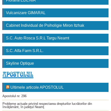
Floraria EDENIA
Vulcanizare GIMARAL
Cabinet Individual de Psiholigie Miron Itzhak
S.C. Auto Rosca S.R.L Targu Neamt
S.C. Alfa Farm S.R.L.
Skyline Optique
Ultimele articole APOSTOLUL
Apostolul nr. 296
Probleme actuale privind respectarea drepturilor lucrătorilor din
învăţământ, în judeţul Neamţ