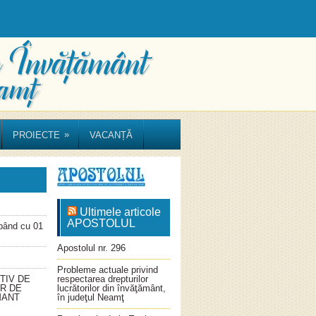
»
PROIECTE
VACANȚĂ
Ultimele articole
APOSTOLUL
ând cu 01
Apostolul nr. 296
Probleme actuale privind
TIV DE
respectarea drepturilor
OR DE
lucrătorilor din învăţământ,
MANT
în judeţul Neamţ