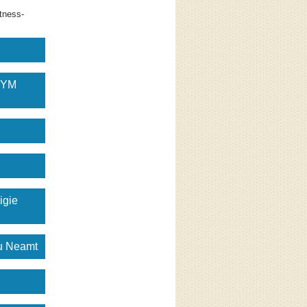
tness-
GYM
igie
gu Neamt