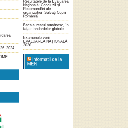
Rezultatele de la Evaluarea
Naţională: Concluzii şi
Recomandări ale
organizaţiei Salvaţi Copiii
România
Bacalaureatul românesc, în
faţa standardelor globale
ordarea
Examenele verii –
EVALUAREA NAŢIONALĂ
2026
726_2024
4_OME
Informatii de la
MEN