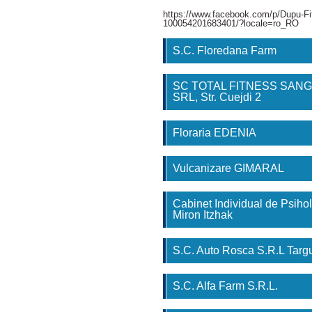
https://www.facebook.com/p/Dupu-Fi
100054201683401/?locale=ro_RO
S.C. Floredana Farm
SC TOTAL FITNESS SAN
SRL, Str. Cuejdi 2
Floraria EDENIA
Vulcanizare GIMARAL
Cabinet Individual de Psihol
Miron Itzhak
S.C. Auto Rosca S.R.L Tar
S.C. Alfa Farm S.R.L.