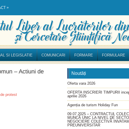
»
ACT
AL SI LEGISLATIE
COMUNICARI
FORMARE
FORMULARE
mun – Actiuni de
Noutăți
Oferta vara 2026
OFERTA INSCRIERI TIMPURII incep
de protest
aprilie 2026
Agenția de turism Holiday Fun
09.07.2025 – CONTRACTUL COLEC
MUNCĂ UNIC LA NIVEL DE SECT
NEGOCIERE COLECTIVĂ INVATA
PREUNIVERSITAR