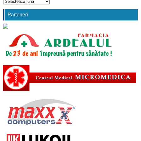
Arhivă
comunicări
Parteneri