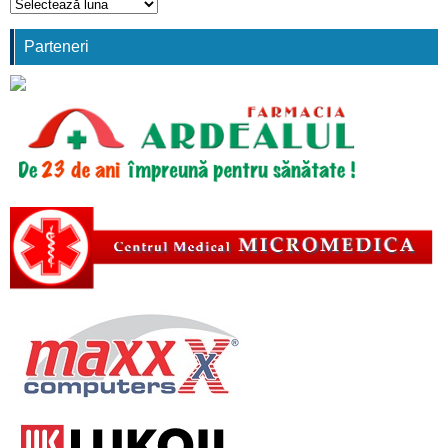
Arhivă
comunicări
Parteneri