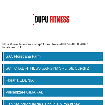
https://www.facebook.com/p/Dupu-Fitness-100054201683401/?
locale=ro_RO
S.C. Floredana Farm
SC TOTAL FITNESS SANGYM SRL, Str. Cuejdi 2
Floraria EDENIA
Vulcanizare GIMARAL
Cabinet Individual de Psiholigie Miron Itzhak