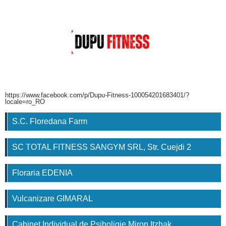
https://www.facebook.com/p/Dupu-Fitness-100054201683401/?
locale=ro_RO
S.C. Floredana Farm
SC TOTAL FITNESS SANGYM SRL, Str. Cuejdi 2
Floraria EDENIA
Vulcanizare GIMARAL
Cabinet Individual de Psiholigie Miron Itzhak