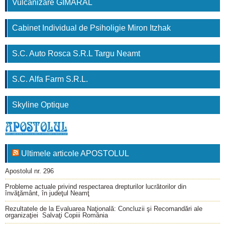
Vulcanizare GIMARAL
Cabinet Individual de Psiholigie Miron Itzhak
S.C. Auto Rosca S.R.L Targu Neamt
S.C. Alfa Farm S.R.L.
Skyline Optique
Ultimele articole APOSTOLUL
Apostolul nr. 296
Probleme actuale privind respectarea drepturilor lucrătorilor din
învăţământ, în judeţul Neamţ
Rezultatele de la Evaluarea Naţională: Concluzii şi Recomandări ale
organizaţiei Salvaţi Copiii România