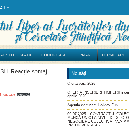
»
ACT
AL SI LEGISLATIE
COMUNICARI
FORMARE
FORMULARE
I Reacție șomaj
Noutăți
Oferta vara 2026
OFERTA INSCRIERI TIMPURII incep
n educație
Descarcă
aprilie 2026
Agenția de turism Holiday Fun
09.07.2025 – CONTRACTUL COLEC
MUNCĂ UNIC LA NIVEL DE SECT
NEGOCIERE COLECTIVĂ INVATA
PREUNIVERSITAR