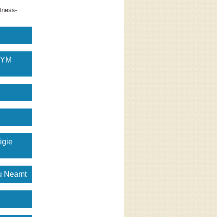
tness-
GYM
igie
gu Neamt