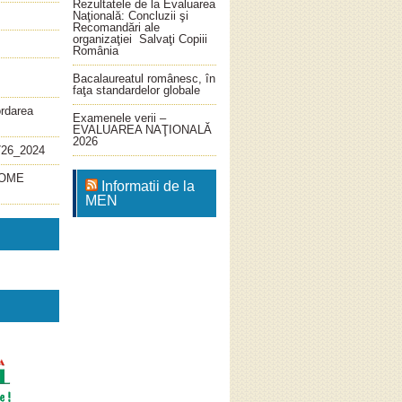
Rezultatele de la Evaluarea
Naţională: Concluzii şi
Recomandări ale
organizaţiei Salvaţi Copiii
România
Bacalaureatul românesc, în
faţa standardelor globale
ordarea
Examenele verii –
EVALUAREA NAŢIONALĂ
2026
726_2024
4_OME
Informatii de la
MEN