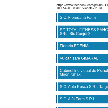
https://www.facebook.com/p/Dupu-Fi
100054201683401/?locale=ro_RO
S.C. Floredana Farm
SC TOTAL FITNESS SAN
SRL, Str. Cuejdi 2
Floraria EDENIA
Vulcanizare GIMARAL
Cabinet Individual de Psihol
Miron Itzhak
S.C. Auto Rosca S.R.L Tar
S.C. Alfa Farm S.R.L.