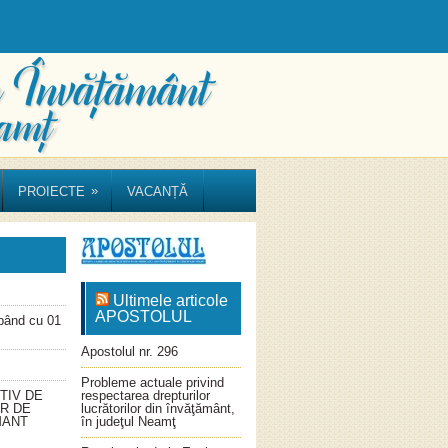
»
PROIECTE
VACANȚĂ
Ultimele articole
APOSTOLUL
ând cu 01
Apostolul nr. 296
Probleme actuale privind
TIV DE
respectarea drepturilor
OR DE
lucrătorilor din învăţământ,
MANT
în judeţul Neamţ