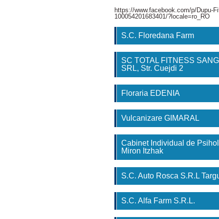
https://www.facebook.com/p/Dupu-Fi
100054201683401/?locale=ro_RO
S.C. Floredana Farm
SC TOTAL FITNESS SAN
SRL, Str. Cuejdi 2
Floraria EDENIA
Vulcanizare GIMARAL
Cabinet Individual de Psihol
Miron Itzhak
S.C. Auto Rosca S.R.L Tar
S.C. Alfa Farm S.R.L.