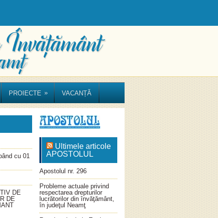
»
PROIECTE
VACANȚĂ
Ultimele articole
APOSTOLUL
ând cu 01
Apostolul nr. 296
Probleme actuale privind
TIV DE
respectarea drepturilor
OR DE
lucrătorilor din învăţământ,
MANT
în judeţul Neamţ