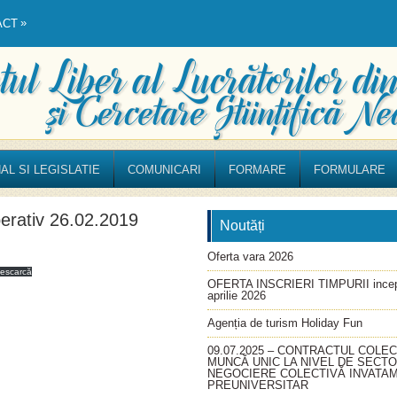
»
ACT
AL SI LEGISLATIE
COMUNICARI
FORMARE
FORMULARE
erativ 26.02.2019
Noutăți
Oferta vara 2026
escarcă
OFERTA INSCRIERI TIMPURII incep
aprilie 2026
Agenția de turism Holiday Fun
09.07.2025 – CONTRACTUL COLEC
MUNCĂ UNIC LA NIVEL DE SECT
NEGOCIERE COLECTIVĂ INVATA
PREUNIVERSITAR