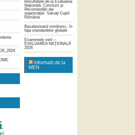
Rezultatele de la Evaluarea
Naţională: Concluzii şi
Recomandări ale
organizaţiei Salvaţi Copiii
România
Bacalaureatul românesc, în
faţa standardelor globale
ordarea
Examenele verii –
EVALUAREA NAŢIONALĂ
2026
726_2024
4_OME
Informatii de la
MEN