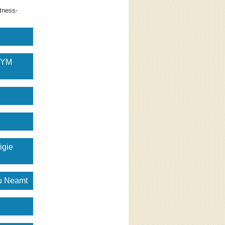
tness-
GYM
igie
gu Neamt