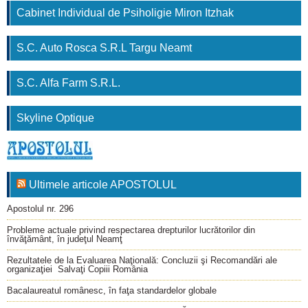
Cabinet Individual de Psiholigie Miron Itzhak
S.C. Auto Rosca S.R.L Targu Neamt
S.C. Alfa Farm S.R.L.
Skyline Optique
Ultimele articole APOSTOLUL
Apostolul nr. 296
Probleme actuale privind respectarea drepturilor lucrătorilor din
învăţământ, în judeţul Neamţ
Rezultatele de la Evaluarea Naţională: Concluzii şi Recomandări ale
organizaţiei Salvaţi Copiii România
Bacalaureatul românesc, în faţa standardelor globale