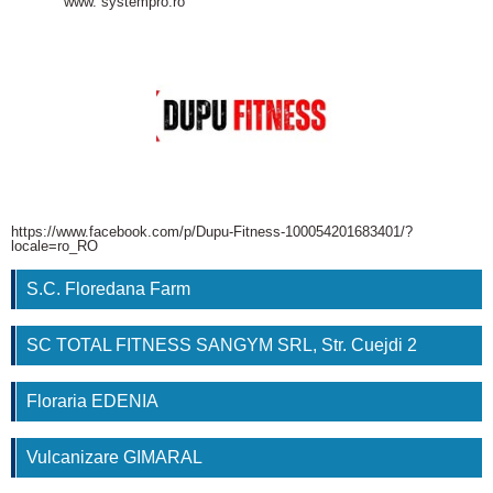
www. systempro.ro
https://www.facebook.com/p/Dupu-Fitness-100054201683401/?
locale=ro_RO
S.C. Floredana Farm
SC TOTAL FITNESS SANGYM SRL, Str. Cuejdi 2
Floraria EDENIA
Vulcanizare GIMARAL