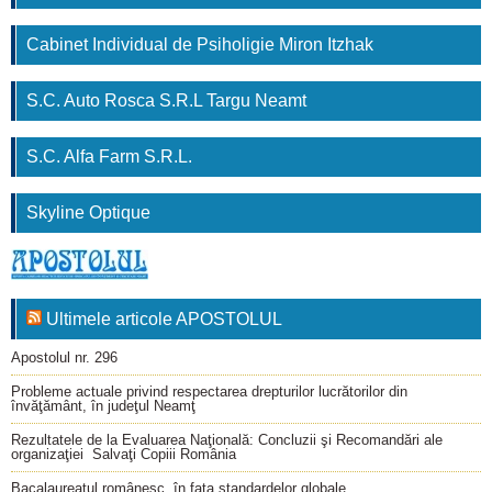
Cabinet Individual de Psiholigie Miron Itzhak
S.C. Auto Rosca S.R.L Targu Neamt
S.C. Alfa Farm S.R.L.
Skyline Optique
Ultimele articole APOSTOLUL
Apostolul nr. 296
Probleme actuale privind respectarea drepturilor lucrătorilor din
învăţământ, în judeţul Neamţ
Rezultatele de la Evaluarea Naţională: Concluzii şi Recomandări ale
organizaţiei Salvaţi Copiii România
Bacalaureatul românesc, în faţa standardelor globale