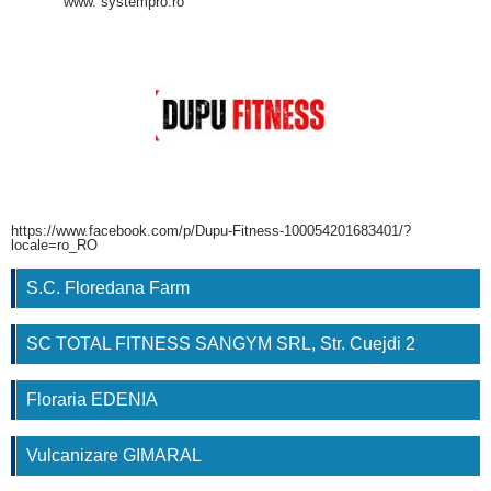
www. systempro.ro
https://www.facebook.com/p/Dupu-Fitness-100054201683401/?
locale=ro_RO
S.C. Floredana Farm
SC TOTAL FITNESS SANGYM SRL, Str. Cuejdi 2
Floraria EDENIA
Vulcanizare GIMARAL