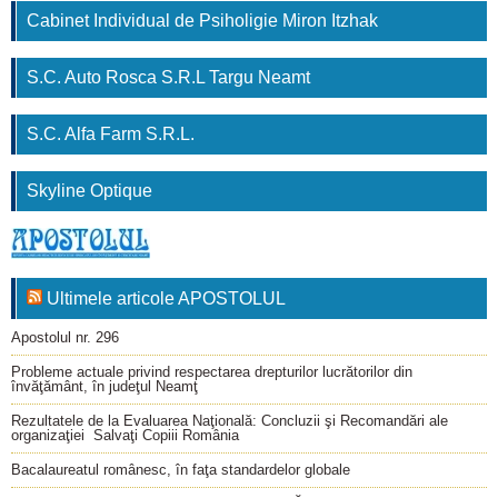
Cabinet Individual de Psiholigie Miron Itzhak
S.C. Auto Rosca S.R.L Targu Neamt
S.C. Alfa Farm S.R.L.
Skyline Optique
Ultimele articole APOSTOLUL
Apostolul nr. 296
Probleme actuale privind respectarea drepturilor lucrătorilor din
învăţământ, în judeţul Neamţ
Rezultatele de la Evaluarea Naţională: Concluzii şi Recomandări ale
organizaţiei Salvaţi Copiii România
Bacalaureatul românesc, în faţa standardelor globale