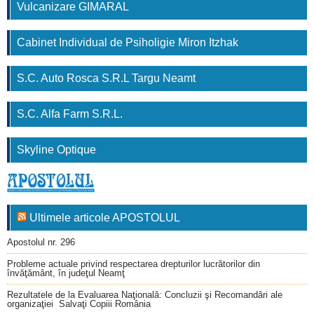
Vulcanizare GIMARAL
Cabinet Individual de Psiholigie Miron Itzhak
S.C. Auto Rosca S.R.L Targu Neamt
S.C. Alfa Farm S.R.L.
Skyline Optique
Ultimele articole APOSTOLUL
Apostolul nr. 296
Probleme actuale privind respectarea drepturilor lucrătorilor din
învăţământ, în judeţul Neamţ
Rezultatele de la Evaluarea Naţională: Concluzii şi Recomandări ale
organizaţiei Salvaţi Copiii România