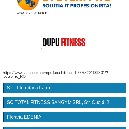
www. systempro.ro
https://www.facebook.com/p/Dupu-Fitness-100054201683401/?
locale=ro_RO
S.C. Floredana Farm
SC TOTAL FITNESS SANGYM SRL, Str. Cuejdi 2
Floraria EDENIA