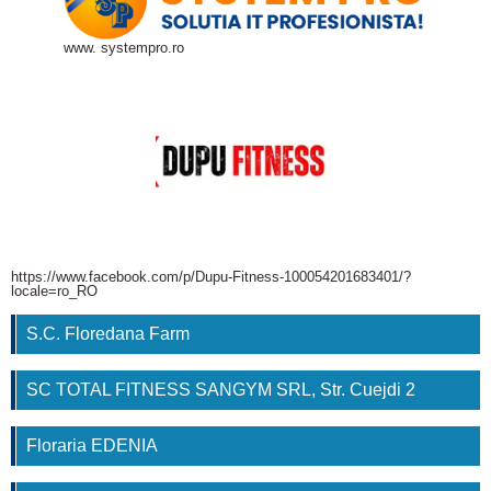
www. systempro.ro
https://www.facebook.com/p/Dupu-Fitness-100054201683401/?
locale=ro_RO
S.C. Floredana Farm
SC TOTAL FITNESS SANGYM SRL, Str. Cuejdi 2
Floraria EDENIA