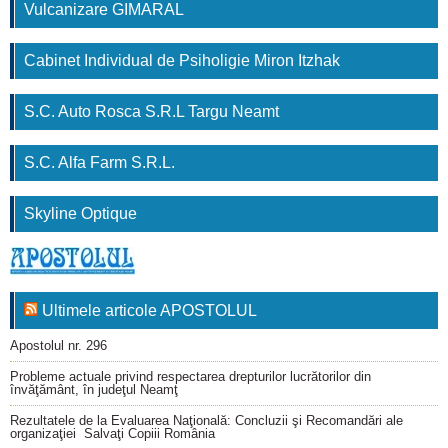
Vulcanizare GIMARAL
Cabinet Individual de Psiholigie Miron Itzhak
S.C. Auto Rosca S.R.L Targu Neamt
S.C. Alfa Farm S.R.L.
Skyline Optique
Ultimele articole APOSTOLUL
Apostolul nr. 296
Probleme actuale privind respectarea drepturilor lucrătorilor din
învăţământ, în judeţul Neamţ
Rezultatele de la Evaluarea Naţională: Concluzii şi Recomandări ale
organizaţiei Salvaţi Copiii România