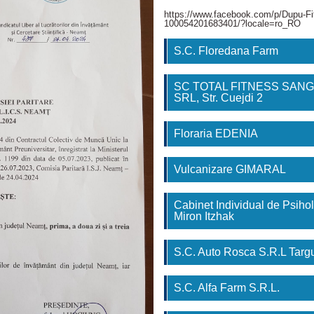
https://www.facebook.com/p/Dupu-Fi
100054201683401/?locale=ro_RO
S.C. Floredana Farm
SC TOTAL FITNESS SAN
SRL, Str. Cuejdi 2
Floraria EDENIA
Vulcanizare GIMARAL
Cabinet Individual de Psihol
Miron Itzhak
S.C. Auto Rosca S.R.L Tar
S.C. Alfa Farm S.R.L.