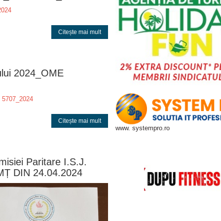
2024
Citește mai mult
vului 2024_OME
E 5707_2024
Citește mai mult
www. systempro.ro
siei Paritare I.S.J.
MȚ DIN 24.04.2024