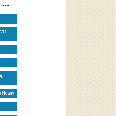
tness-
GYM
igie
gu Neamt