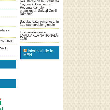
Rezultatele de la Evaluarea
Naţională: Concluzii şi
Recomandări ale
organizaţiei Salvaţi Copiii
România
Bacalaureatul românesc, în
faţa standardelor globale
ordarea
Examenele verii –
EVALUAREA NAŢIONALĂ
2026
726_2024
4_OME
Informatii de la
MEN