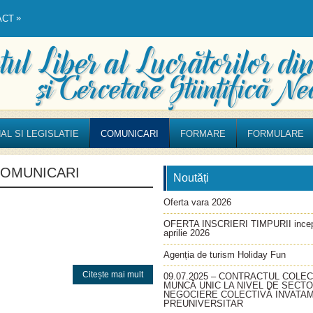
»
ACT
AL SI LEGISLATIE
COMUNICARI
FORMARE
FORMULARE
OMUNICARI
Noutăți
Oferta vara 2026
OFERTA INSCRIERI TIMPURII incep
aprilie 2026
Agenția de turism Holiday Fun
Citește mai mult
09.07.2025 – CONTRACTUL COLEC
MUNCĂ UNIC LA NIVEL DE SECT
NEGOCIERE COLECTIVĂ INVATA
PREUNIVERSITAR