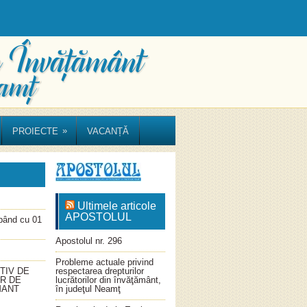
»
PROIECTE
VACANȚĂ
Ultimele articole
APOSTOLUL
ând cu 01
Apostolul nr. 296
Probleme actuale privind
TIV DE
respectarea drepturilor
OR DE
lucrătorilor din învăţământ,
MANT
în judeţul Neamţ