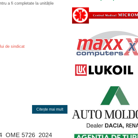
ru a fi completate la unitățile
ui de sindicat
Citește mai mult
24_OME 5726_2024