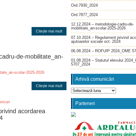
Ord.7930_2024
Ord.7877_2024
12.12.2024 – metodologie-cadru-de-
mobilitate_an-scolar-2025-2026
Citește mai mult
07.10.2024 – Regulament privind ac
ajutoarelor sociale oct. 2024
06.08.2024 – ROFUIP 2024_OME 5
cadru-de-mobilitate_an-
01.08.2024 – Statutul elevului 202
5707_2024
itate_an-scolar-2025-2026
Arhivă comunicări
Citește mai mult
Arhivă
comunicări
nicari
Parteneri
rivind acordarea
24