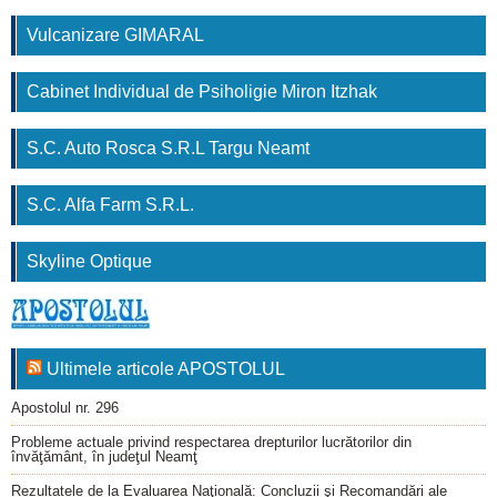
Vulcanizare GIMARAL
Cabinet Individual de Psiholigie Miron Itzhak
S.C. Auto Rosca S.R.L Targu Neamt
S.C. Alfa Farm S.R.L.
Skyline Optique
Ultimele articole APOSTOLUL
Apostolul nr. 296
Probleme actuale privind respectarea drepturilor lucrătorilor din
învăţământ, în judeţul Neamţ
Rezultatele de la Evaluarea Naţională: Concluzii şi Recomandări ale