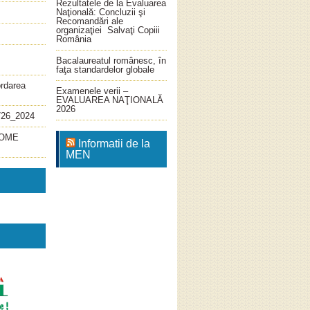
Rezultatele de la Evaluarea
Naţională: Concluzii şi
Recomandări ale
organizaţiei Salvaţi Copiii
România
Bacalaureatul românesc, în
faţa standardelor globale
ordarea
Examenele verii –
EVALUAREA NAŢIONALĂ
2026
726_2024
4_OME
Informatii de la
MEN