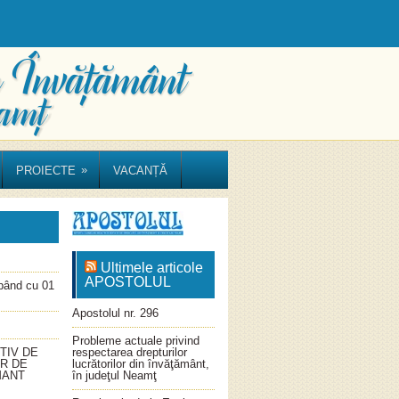
»
PROIECTE
VACANȚĂ
Ultimele articole
APOSTOLUL
ând cu 01
Apostolul nr. 296
Probleme actuale privind
TIV DE
respectarea drepturilor
OR DE
lucrătorilor din învăţământ,
MANT
în judeţul Neamţ