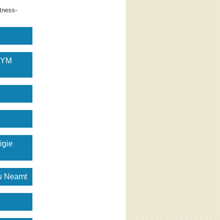
tness-
GYM
igie
gu Neamt