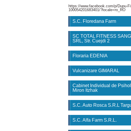
https://www.facebook.com/p/Dupu-Fi
100054201683401/?locale=ro_RO
S.C. Floredana Farm
SC TOTAL FITNESS SAN
SRL, Str. Cuejdi 2
Floraria EDENIA
Vulcanizare GIMARAL
Cabinet Individual de Psihol
Miron Itzhak
S.C. Auto Rosca S.R.L Tar
S.C. Alfa Farm S.R.L.