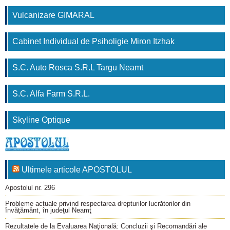
Vulcanizare GIMARAL
Cabinet Individual de Psiholigie Miron Itzhak
S.C. Auto Rosca S.R.L Targu Neamt
S.C. Alfa Farm S.R.L.
Skyline Optique
Ultimele articole APOSTOLUL
Apostolul nr. 296
Probleme actuale privind respectarea drepturilor lucrătorilor din
învăţământ, în judeţul Neamţ
Rezultatele de la Evaluarea Naţională: Concluzii şi Recomandări ale