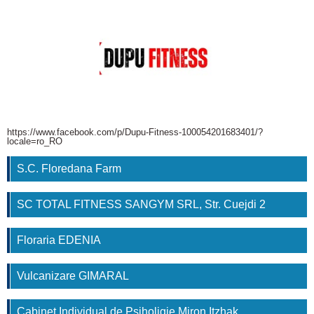
https://www.facebook.com/p/Dupu-Fitness-100054201683401/?
locale=ro_RO
S.C. Floredana Farm
SC TOTAL FITNESS SANGYM SRL, Str. Cuejdi 2
Floraria EDENIA
Vulcanizare GIMARAL
Cabinet Individual de Psiholigie Miron Itzhak