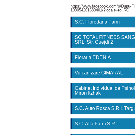
https://www.facebook.com/p/Dupu-Fi
100054201683401/?locale=ro_RO
S.C. Floredana Farm
SC TOTAL FITNESS SAN
SRL, Str. Cuejdi 2
Floraria EDENIA
Vulcanizare GIMARAL
Cabinet Individual de Psihol
Miron Itzhak
S.C. Auto Rosca S.R.L Tar
S.C. Alfa Farm S.R.L.