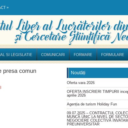
»
ACT
AL SI LEGISLATIE
COMUNICARI
FORMARE
FORMULARE
e presa comun
Noutăți
Oferta vara 2026
3
OFERTA INSCRIERI TIMPURII incep
aprilie 2026
Agenția de turism Holiday Fun
09.07.2025 – CONTRACTUL COLEC
MUNCĂ UNIC LA NIVEL DE SECT
NEGOCIERE COLECTIVĂ INVATA
PREUNIVERSITAR