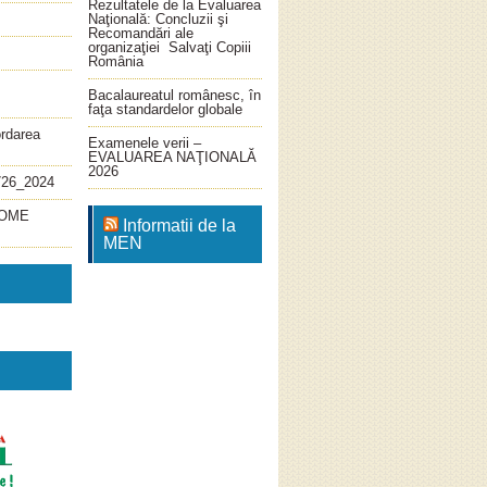
Rezultatele de la Evaluarea
Naţională: Concluzii şi
Recomandări ale
organizaţiei Salvaţi Copiii
România
Bacalaureatul românesc, în
faţa standardelor globale
ordarea
Examenele verii –
EVALUAREA NAŢIONALĂ
2026
726_2024
4_OME
Informatii de la
MEN