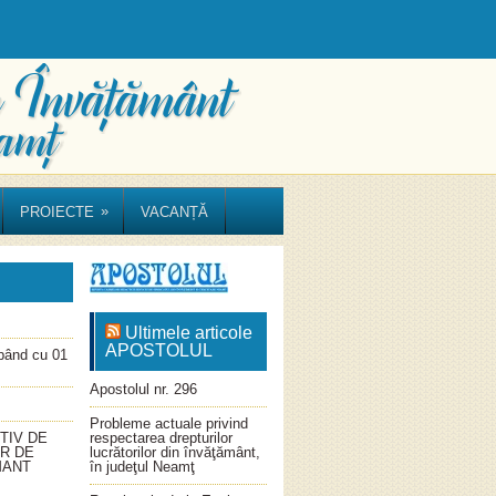
»
PROIECTE
VACANȚĂ
Ultimele articole
APOSTOLUL
ând cu 01
Apostolul nr. 296
Probleme actuale privind
TIV DE
respectarea drepturilor
OR DE
lucrătorilor din învăţământ,
MANT
în judeţul Neamţ