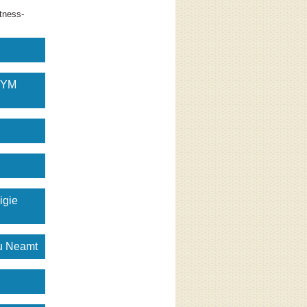
tness-
GYM
igie
gu Neamt